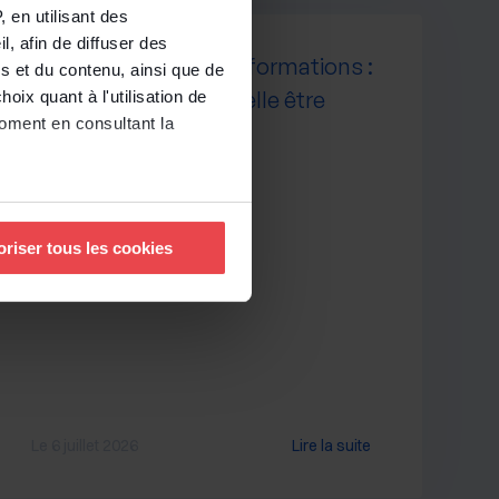
 en utilisant des
, afin de diffuser des
Confidentialité des informations :
s et du contenu, ainsi que de
toute la BDESE peut-elle être
oix quant à l'utilisation de
moment en consultant la
concernée ?
à plusieurs mètres près
oriser tous les cookies
pécifiques (empreintes
, reportez-vous à la
section «
claration sur les cookies.
nnalités relatives aux médias
uvez notre politique de
Le 6 juillet 2026
Lire la suite