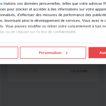
es
traitons vos données personnelles, telles que votre adresse IP,
es pour stocker et accéder à des informations sur votre appareil
sonnalisés, d'effectuer des mesures de performance des publicité
e, favorisant ainsi le développement de services. Vous avez le ch
ités. Vous pouvez modifier ou retirer votre consentement à tout 
BDESE : peut-on mettre en pause
es ou en cliquant sur l'icône de confidentialité.
son actualisation pendant la
imerions également :
période estivale ?
ns sur votre localisation géographique qui peuvent être précises 
Personnaliser
Aut
 en l'analysant activement pour en relever les caractéristiques s
aitement de vos données personnelles et définir vos préférences
Le 7 juillet 2026
Lire la suite
er ou retirer votre consentement à tout moment à partir de la dé
e personnaliser le contenu et les annonces, d'offrir des fonctio
rafic sur les sites des Editions Tissot et de BDESE online. Retro
onnelles en
cliquant ici
.