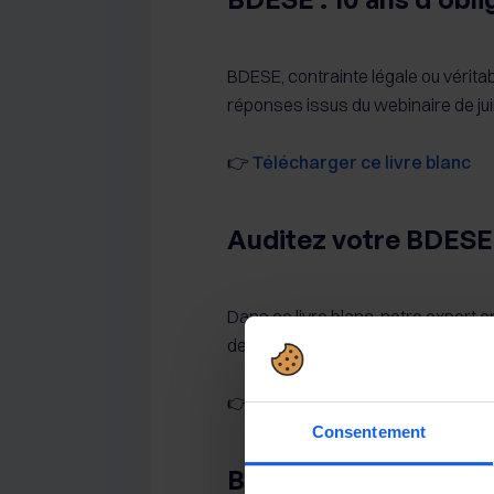
BDESE, contrainte légale ou véritab
réponses issus du webinaire de juin
👉
Télécharger ce livre blanc
Auditez votre BDESE 
Dans ce livre blanc, notre expert 
dernières évolutions légales et juri
👉
Télécharger ce livre blanc
Consentement
BDESE : liste des inf