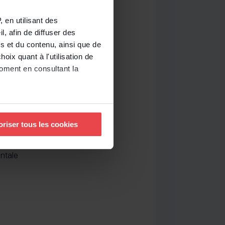
 en utilisant des
ales
, afin de diffuser des
s et du contenu, ainsi que de
oix quant à l'utilisation de
moment en consultant la
à plusieurs mètres près
oriser tous les cookies
pécifiques (empreintes
ntale
, reportez-vous à la
section «
claration sur les cookies.
nnalités relatives aux médias
uvez notre politique de