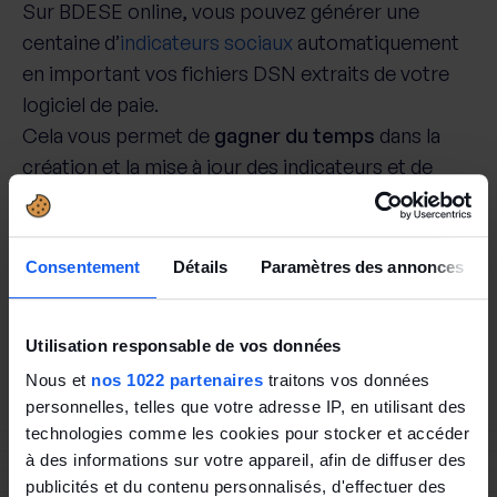
Sur BDESE online, vous pouvez générer une
centaine d’
indicateurs sociaux
automatiquement
en important vos fichiers DSN extraits de votre
logiciel de paie.
Cela vous permet de
gagner du temps
dans la
création et la mise à jour des indicateurs et de
fournir des informations fiables
à vos
représentants du personnel.
Consentement
Détails
Paramètres des annonces
Utilisation responsable de vos données
Nous et
nos 1022 partenaires
traitons vos données
personnelles, telles que votre adresse IP, en utilisant des
technologies comme les cookies pour stocker et accéder
à des informations sur votre appareil, afin de diffuser des
publicités et du contenu personnalisés, d'effectuer des