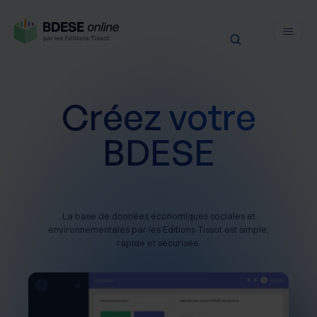
Fonctionnalités
Créez votre
Sécurité
BDESE
Ressources
Actualités juridiques
Tarifs
Actualités produit
Notre newsletter
La base de données économiques sociales et
Nos webinaires
environnementales par les Editions Tissot est simple,
rapide et sécurisée.
Nos livres blancs
Nos accompagnements