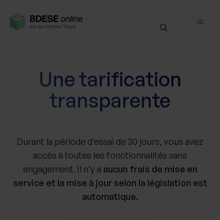
Fonctionnalités
Une tarification
Sécurité
transparente
Ressources
Actualités juridiques
Tarifs
Actualités produit
Durant la période d’essai de 30 jours, vous avez
Notre newsletter
accès à toutes les fonctionnalités sans
Nos webinaires
engagement. Il n’y a
aucun frais de mise en
Nos livres blancs
service et la mise à jour selon la législation est
Nos accompagnements
automatique.