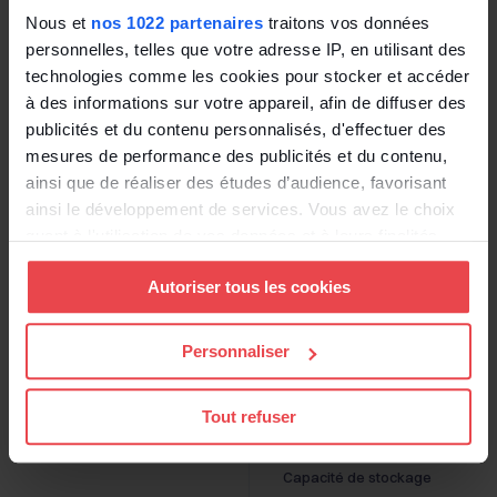
Historique des consultations
Nous et
nos 1022 partenaires
traitons vos données
personnelles, telles que votre adresse IP, en utilisant des
Essentiel
technologies comme les cookies pour stocker et accéder
à des informations sur votre appareil, afin de diffuser des
Premium
publicités et du contenu personnalisés, d'effectuer des
mesures de performance des publicités et du contenu,
Premium+
ainsi que de réaliser des études d’audience, favorisant
ainsi le développement de services. Vous avez le choix
Gestion des dates de
mandat
quant à l'utilisation de vos données et à leurs finalités.
Vous pouvez modifier ou retirer votre consentement à
Essentiel
Autoriser tous les cookies
tout moment en consultant la Déclaration relative aux
cookies ou en cliquant sur l'icône de confidentialité.
Premium
Personnaliser
Si vous le permettez, nous aimerions également :
Premium+
Collecter des informations sur votre localisation
Tout refuser
géographique qui peuvent être précises à plusieurs
Utilisation de BDESE online
mètres près
Capacité de stockage
Identifier votre appareil en l'analysant activement