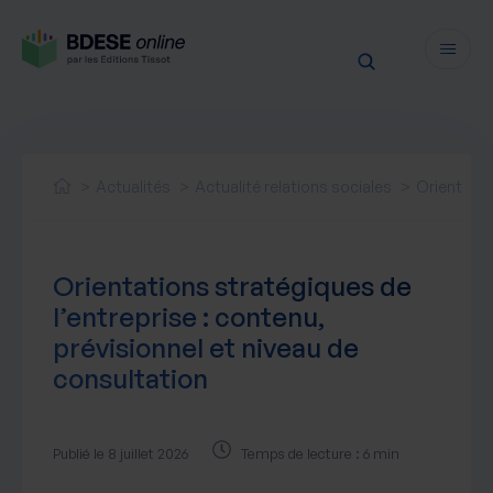
Fonctionnalités
Sécurité
Actualités
Actualité relations sociales
Orientatio
Ressources
Actualités juridiques
Tarifs
Orientations stratégiques de
Actualités produit
l’entreprise : contenu,
Notre newsletter
prévisionnel et niveau de
Nos webinaires
consultation
Nos livres blancs
Nos accompagnements
Publié le 8 juillet 2026
Temps de lecture : 6 min