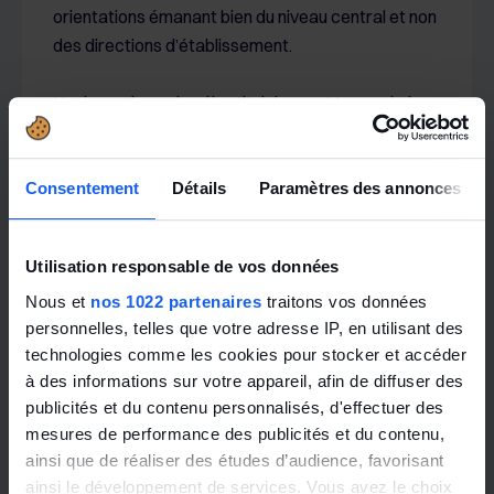
orientations émanant bien du niveau central et non
des directions d’établissement.
L’avis rendu par les élus titulaires est transmis à
l’organe de contrôle de l’entreprise (conseil
d’administration ou de surveillance). Le CSE doit
ensuite recevoir la réponse argumentée de cet
Consentement
Détails
Paramètres des annonces
organe. Enfin, le CSE peut formuler une réponse en
retour.
Utilisation responsable de vos données
Nous et
nos 1022 partenaires
traitons vos données
Deux remarques méritent ici des développements.
personnelles, telles que votre adresse IP, en utilisant des
technologies comme les cookies pour stocker et accéder
Premièrement, il est possible de ne procéder à
à des informations sur votre appareil, afin de diffuser des
cette consultation ni au niveau des CSE
publicités et du contenu personnalisés, d'effectuer des
d’établissement ni au niveau du CSE central, mais
mesures de performance des publicités et du contenu,
uniquement au niveau du comité de groupe. Pour
ainsi que de réaliser des études d’audience, favorisant
cela, un
accord de groupe
doit être conclu dans
ainsi le développement de services. Vous avez le choix