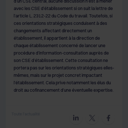
d’un CSE central, aucune discussion n’est à mener
Les cookies nous permettent de personnaliser le contenu
avec les CSE d’établissement si on suit la lettre de
et les annonces, d'offrir des fonctionnalités relatives aux
l’article L. 2312-22 du Code du travail. Toutefois, si
médias sociaux et d'analyser notre trafic sur les sites
ces orientations stratégiques conduisent à des
des Editions Tissot et de BDESE online. Retrouvez notre
politique de protection des données personnelles en
changements affectant directement un
cliquant ici
.
établissement, il appartient à la direction de
chaque établissement concerné de lancer une
procédure d’information-consultation auprès de
son CSE d’établissement. Cette consultation ne
portera pas sur les orientations stratégiques elles-
mêmes, mais sur le projet concret impactant
l’établissement. Cela prive notamment les élus du
droit au cofinancement d’une éventuelle expertise.
Toute l'actualité