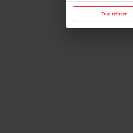
Si vous le permettez, nous a
Collecter des informatio
Tout refuser
Identifier votre appareil
digitales).
Pour en savoir plus sur le tr
Détails »
. Vous pouvez modifi
Les cookies nous permettent d
sociaux et d'analyser notre t
protection des données pers