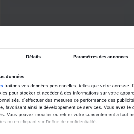
1
…
5
6
7
Détails
Paramètres des annonces
vos données
es
traitons vos données personnelles, telles que votre adresse IP,
es pour stocker et accéder à des informations sur votre appareil
sonnalisés, d'effectuer des mesures de performance des publicité
e, favorisant ainsi le développement de services. Vous avez le ch
ités. Vous pouvez modifier ou retirer votre consentement à tout 
es ou en cliquant sur l'icône de confidentialité.