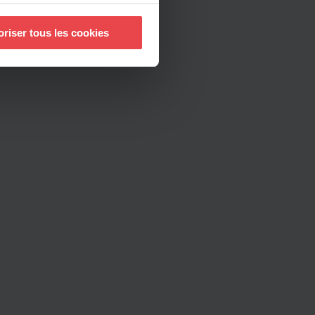
à plusieurs mètres près
oriser tous les cookies
pécifiques (empreintes
, reportez-vous à la
section «
claration sur les cookies.
nnalités relatives aux médias
uvez notre politique de