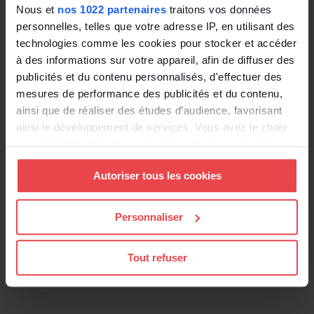
Nous et
nos 1022 partenaires
traitons vos données
personnelles, telles que votre adresse IP, en utilisant des
technologies comme les cookies pour stocker et accéder
à des informations sur votre appareil, afin de diffuser des
publicités et du contenu personnalisés, d'effectuer des
mesures de performance des publicités et du contenu,
ainsi que de réaliser des études d’audience, favorisant
ainsi le développement de services. Vous avez le choix
quant à l'utilisation de vos données et à leurs finalités.
Vous pouvez modifier ou retirer votre consentement à
Autoriser tous les cookies
tout moment en consultant la Déclaration relative aux
cookies ou en cliquant sur l'icône de confidentialité.
Personnaliser
Si vous le permettez, nous aimerions également :
Collecter des informations sur votre localisation
Tout refuser
géographique qui peuvent être précises à plusieurs
mètres près
Identifier votre appareil en l'analysant activement