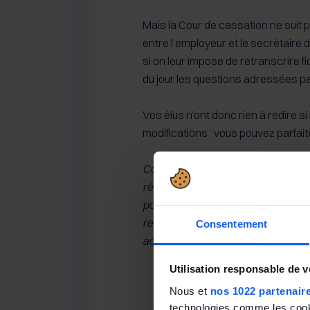
Mais la Cour de cassation ne suit 
entre l’employeur et le secrétaire d
si on leur impose de retranscrire f
du jour les questions adressées p
Vos élus n’ont donc rien à redire s
modifications : vous pouvez parfait
Cour de cassation, chambre sociale
résultant du seul accord commun e
porte atteinte aux prérogatives léga
retranscrire fidèlement et sans au
Consentement
adressées par les membres du com
Utilisation responsable de 
Nous et
nos 1022 partenair
technologies comme les cooki