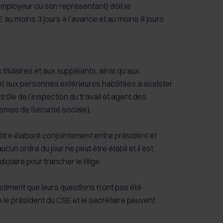
’employeur ou son représentant) doit le
 moins 3 jours à l’avance et au moins 8 jours
titulaires et aux suppléants, ainsi qu’aux
t aux personnes extérieures habilitées à assister
ôle de l’inspection du travail et agent des
smes de Sécurité sociale).
oit être élaboré conjointement entre président et
un ordre du jour ne peut être établi et il est
diciaire pour trancher le litige.
estiment que leurs questions n’ont pas été
e le président du CSE et le secrétaire peuvent