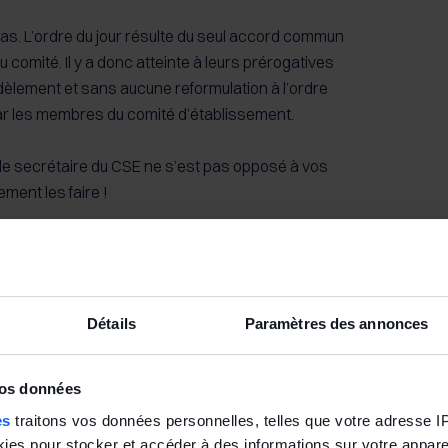
pas. L’ordre du jour résulte du seul accord commun
u comité. Il y a donc atteinte à leurs prérogatives
idèlement et sans aucune reformulation à l’ordre
ar les membres du comité d’établissement.
i le secrétaire du CSE ne s’est pas opposé à vos
ement les faire !
, 4 octobre 2023, n° 22-10.716 (l’ordre du jour
ntre l’employeur et le secrétaire du comité,
les de l’un et de l’autre l’injonction de
cune reformulation à l’ordre du jour les questions
Détails
Paramètres des annonces
ité d’établissement au secrétaire du comité)
vos données
es
traitons vos données personnelles, telles que votre adresse IP,
es pour stocker et accéder à des informations sur votre appareil