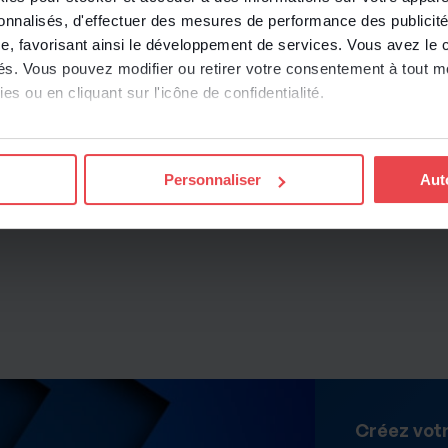
sonnalisés, d'effectuer des mesures de performance des publicité
e, favorisant ainsi le développement de services. Vous avez le ch
ités. Vous pouvez modifier ou retirer votre consentement à tout 
es ou en cliquant sur l'icône de confidentialité.
imerions également :
ns sur votre localisation géographique qui peuvent être précises 
Personnaliser
Aut
 en l'analysant activement pour en relever les caractéristiques s
aitement de vos données personnelles et définir vos préférences
er ou retirer votre consentement à tout moment à partir de la dé
e personnaliser le contenu et les annonces, d'offrir des fonctio
rafic sur les sites des Editions Tissot et de BDESE online. Retro
onnelles en
cliquant ici
.
Créez vot