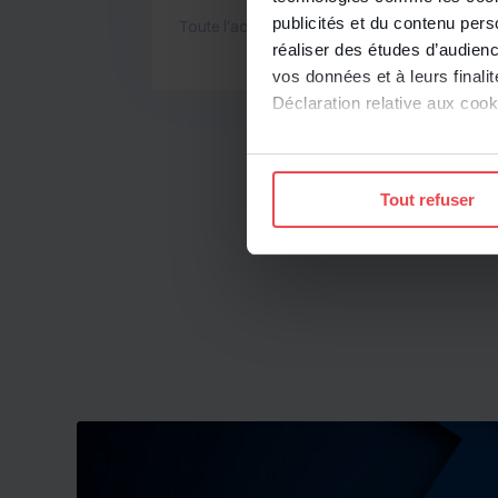
publicités et du contenu per
Toute l'actualité
réaliser des études d’audienc
vos données et à leurs final
Déclaration relative aux cooki
Si vous le permettez, nous a
Collecter des informatio
Tout refuser
Identifier votre appareil
digitales).
Pour en savoir plus sur le tr
Détails »
. Vous pouvez modifi
Les cookies nous permettent d
sociaux et d'analyser notre t
protection des données pers