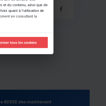
s et du contenu, ainsi que de
oix quant à l'utilisation de
moment en consultant la
à plusieurs mètres près
oriser tous les cookies
pécifiques (empreintes
, reportez-vous à la
section «
claration sur les cookies.
nnalités relatives aux médias
uvez notre politique de
re BDESE dès maintenant