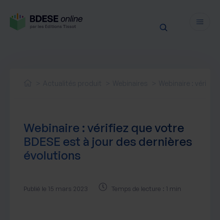
Fonctionnalités
Sécurité
Actualités produit
Webinaires
Webinaire : vérifie
Ressources
Actualités juridiques
Tarifs
Webinaire : vérifiez que votre
Actualités produit
BDESE est à jour des dernières
Notre newsletter
évolutions
Nos webinaires
Nos livres blancs
Nos accompagnements
Publié le 15 mars 2023
Temps de lecture : 1 min