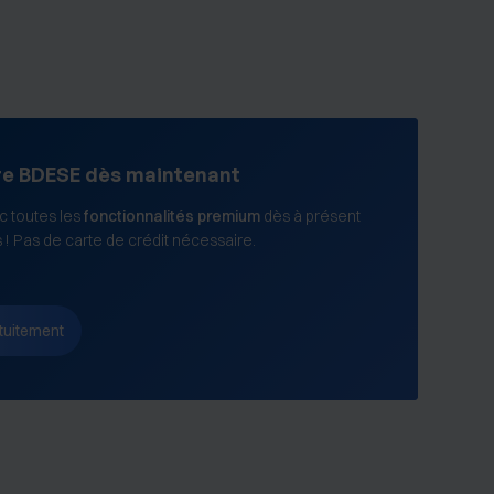
re BDESE dès maintenant
 toutes les
fonctionnalités premium
dès à présent
s ! Pas de carte de crédit nécessaire.
tuitement