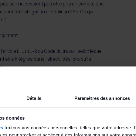
isposition ne devaient pas être pris en compte pour
clenchant l’obligation d’établir un PSE. Ce qui
i un.
argument.
l’article L. 1111-2 du Code du travail, selon lequel
t être intégrés dans l’effectif dès lors qu’ils
s.
lique à toutes les dispositions du code du travail
mpris celles relatives au PSE.
Détails
Paramètres des annonces
 à disposition doivent être inclus
pour
 seuil de 50 salariés, et si elle est donc dans
vos données
es
traitons vos données personnelles, telles que votre adresse IP,
es pour stocker et accéder à des informations sur votre appareil