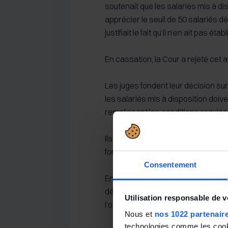
soutenait que les salariés mis à d
apprécier le seuil de 50 salariés dé
justifiait le fait qu’il n’en ait pas établ
En cassation, la Cour a rejeté cet 
Les juges fondent leur décision sur 
les salariés mis à disposition doiven
remplissent les conditions requise
Ils rappellent que cette règle s’app
fondées sur un seuil d’effectif, y co
Consentement
En conséquence,
les salariés mis
déterminer si l’entreprise atteint le
Utilisation responsable de 
l’obligation d’établir un PSE.
Nous et
nos 1022 partenair
technologies comme les cooki