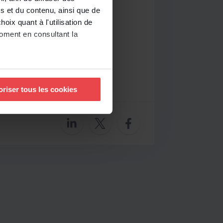
s et du contenu, ainsi que de
oix quant à l'utilisation de
moment en consultant la
à plusieurs mètres près
oriser tous les cookies
pécifiques (empreintes
, reportez-vous à la
section «
claration sur les cookies.
nnalités relatives aux médias
uvez notre politique de