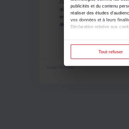
Cour de cassation, chambre social
publicités et du contenu per
disposition d’une entreprise utilis
réaliser des études d’audienc
entreprise et y travaillent depuis
vos données et à leurs final
déterminer si l’entreprise doit éta
Déclaration relative aux cooki
Si vous le permettez, nous a
Collecter des informatio
Tout refuser
Identifier votre appareil
digitales).
Toute l'actualité
Pour en savoir plus sur le tr
Détails »
. Vous pouvez modifi
Les cookies nous permettent d
sociaux et d'analyser notre t
protection des données pers