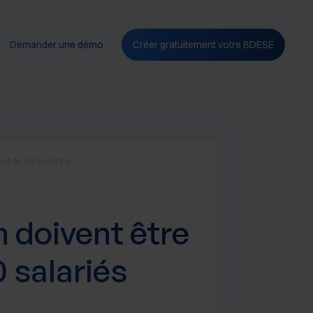
Demander une démo
Créer gratuitement votre BDESE
euil de 50 salariés
n doivent être
0 salariés