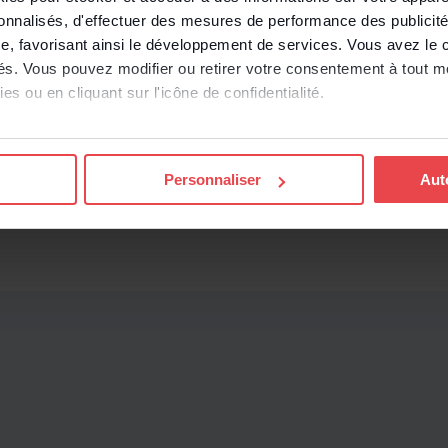
e, 18 mars 2026, n° 22-10.903 (les salariés mis à
sonnalisés, d'effectuer des mesures de performance des publicité
atrice, qui sont présents dans les locaux de cette
e, favorisant ainsi le développement de services. Vous avez le ch
 au moins un an, doivent être pris en compte pour
ités. Vous pouvez modifier ou retirer votre consentement à tout 
blir et mettre en œuvre un PSE).
es ou en cliquant sur l'icône de confidentialité.
imerions également :
ns sur votre localisation géographique qui peuvent être précises 
Personnaliser
Aut
 en l'analysant activement pour en relever les caractéristiques s
aitement de vos données personnelles et définir vos préférences
er ou retirer votre consentement à tout moment à partir de la dé
e personnaliser le contenu et les annonces, d'offrir des fonctio
rafic sur les sites des Editions Tissot et de BDESE online. Retro
onnelles en
cliquant ici
.