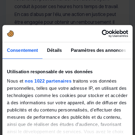
conduit à poser ces heures hors temps de travail.
En cas d’abus par l’élu, une action en justice peut
être engagée pour obtenir un remboursement. Il
n’est pas non plus autorisé d’interdire toute prise
d’heures de délégation pendant le temps de travail
: le principe étant justement celui d’une prise
Consentement
Détails
Paramètres des annonces
durant le temps de travail.
Peut-on imposer à un salarié travaillant de nuit de
Utilisation responsable de vos données
prendre des heures de délégation uniquement la
Nous et
nos 1022 partenaires
traitons vos données
nuit ? Et non, toujours pas. Les juges ont eu
personnelles, telles que votre adresse IP, en utilisant des
l’occasion de traiter de ce point (Cass. soc., 11 juin
technologies comme les cookies pour stocker et accéder
2008, n° 07-40.823).
à des informations sur votre appareil, afin de diffuser des
publicités et du contenu personnalisés, d'effectuer des
Et les élus salariés à temps partiel ? Pour eux, la loi
mesures de performance des publicités et du contenu,
fixe un cadre : seulement un tiers des heures de
ainsi que de réaliser des études d’audience, favorisant
délégation peuvent être prises sur les horaires
ainsi le développement de services. Vous avez le choix