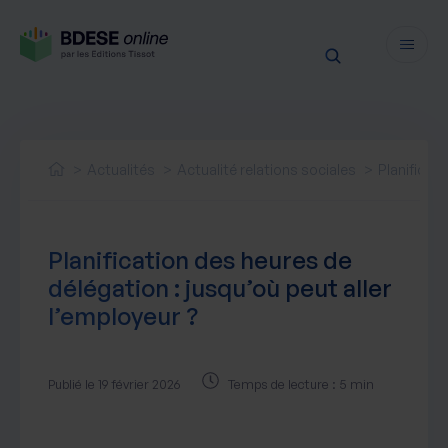
Fonctionnalités
Sécurité
Actualités
Actualité relations sociales
Planificat
Ressources
Actualités juridiques
Tarifs
Planification des heures de
Actualités produit
délégation : jusqu’où peut aller
Notre newsletter
l’employeur ?
Nos webinaires
Nos livres blancs
Nos accompagnements
Publié le 19 février 2026
Temps de lecture : 5 min