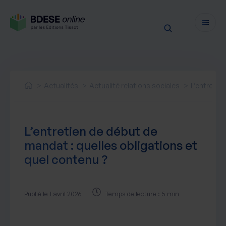
Fonctionnalités
Sécurité
Actualités
Actualité relations sociales
L’entretie
Ressources
Actualités juridiques
Tarifs
L’entretien de début de
Actualités produit
mandat : quelles obligations et
Notre newsletter
quel contenu ?
Nos webinaires
Nos livres blancs
Nos accompagnements
Publié le 1 avril 2026
Temps de lecture : 5 min