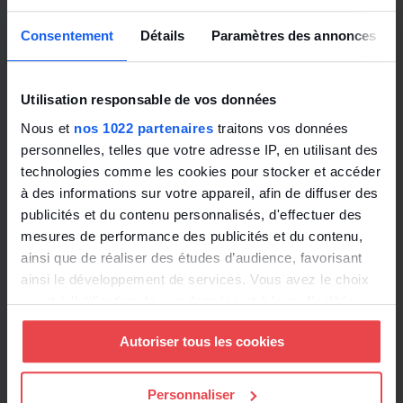
Consentement
Détails
Paramètres des annonces
La CNIL recommande que les électeurs soient
informés, de manière claire et compréhensible :
Utilisation responsable de vos données
de la manière dont leur bulletin de vote est pris
Nous et
nos 1022 partenaires
traitons vos données
en compte et traité par le système de vote
personnelles, telles que votre adresse IP, en utilisant des
électronique ;
technologies comme les cookies pour stocker et accéder
le cas échéant, sur les traitements statistiques
à des informations sur votre appareil, afin de diffuser des
des résultats.
publicités et du contenu personnalisés, d'effectuer des
mesures de performance des publicités et du contenu,
Elle insiste sur la nécessité de rendre le vote
ainsi que de réaliser des études d’audience, favorisant
électronique
accessible
à tous les électeurs, et
ainsi le développement de services. Vous avez le choix
notamment :
quant à l'utilisation de vos données et à leurs finalités.
Vous pouvez modifier ou retirer votre consentement à
Autoriser tous les cookies
tout moment en consultant la Déclaration relative aux
aux personnes en situation de handicap,
cookies ou en cliquant sur l'icône de confidentialité.
notamment visuel ;
aux électeurs qui ne disposent pas de
Personnaliser