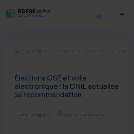
Fonctionnalités
Sécurité
Actualités
Actualité relations sociales
Élections 
Ressources
Actualités juridiques
Tarifs
Élections CSE et vote
Actualités produit
électronique : la CNIL actualise
Notre newsletter
sa recommandation
Nos webinaires
Nos livres blancs
Nos accompagnements
Publié le 18 mai 2026
Temps de lecture : 6 min