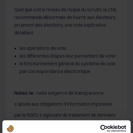
Quel que soit le niveau de risque du scrutin, la CNIL
recommande désormais de fournir aux électeurs,
en amont des élections, une note explicative
détaillant :
les opérations de vote ;
les différentes étapes leur permettant de voter ;
le fonctionnement général du système de vote
par correspondance électronique.
Notez-le
: cette exigence de transparence
s’ajoute aux obligations d’information imposées
par le RGPD s’agissant du traitement de données
à caractère personnel.