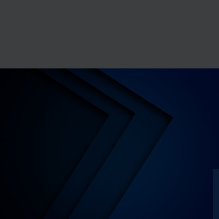
Les cookies nous permettent de personnaliser le contenu
et les annonces, d'offrir des fonctionnalités relatives aux
médias sociaux et d'analyser notre trafic sur les sites
des Editions Tissot et de BDESE online. Retrouvez notre
politique de protection des données personnelles en
cliquant ici
.