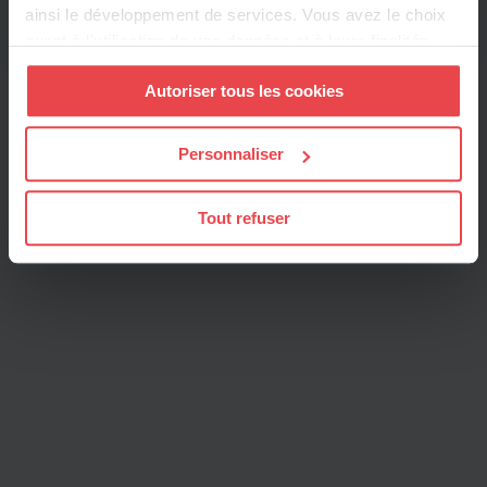
ainsi le développement de services. Vous avez le choix
quant à l'utilisation de vos données et à leurs finalités.
Vous pouvez modifier ou retirer votre consentement à
Autoriser tous les cookies
tout moment en consultant la Déclaration relative aux
cookies ou en cliquant sur l'icône de confidentialité.
Personnaliser
Si vous le permettez, nous aimerions également :
Collecter des informations sur votre localisation
Tout refuser
géographique qui peuvent être précises à plusieurs
mètres près
Identifier votre appareil en l'analysant activement
pour en relever les caractéristiques spécifiques
(empreintes digitales).
Pour en savoir plus sur le traitement de vos données
personnelles et définir vos préférences, reportez-vous à
la
section « Détails »
. Vous pouvez modifier ou retirer
votre consentement à tout moment à partir de la
déclaration sur les cookies.