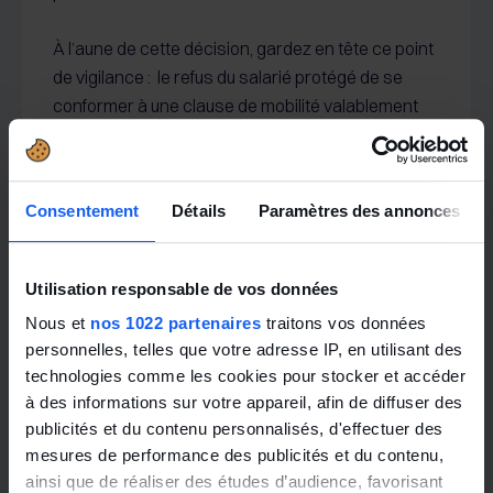
À l’aune de cette décision, gardez en tête ce point
de vigilance : le refus du salarié protégé de se
conformer à une clause de mobilité valablement
mise en œuvre ne lui confère pas une immunité
contre le licenciement.
Consentement
Détails
Paramètres des annonces
Conseil d’État, 4ème – 1ère chambres réunies, 7
avril 2026, n° 499350 (le refus par un salarié
protégé de rejoindre une nouvelle affectation
Utilisation responsable de vos données
conforme à une clause de mobilité suffisamment
Nous et
nos 1022 partenaires
traitons vos données
précise peut constituer une faute justifiant son
personnelles, telles que votre adresse IP, en utilisant des
licenciement).
technologies comme les cookies pour stocker et accéder
à des informations sur votre appareil, afin de diffuser des
publicités et du contenu personnalisés, d'effectuer des
mesures de performance des publicités et du contenu,
ainsi que de réaliser des études d’audience, favorisant
Toute l'actualité