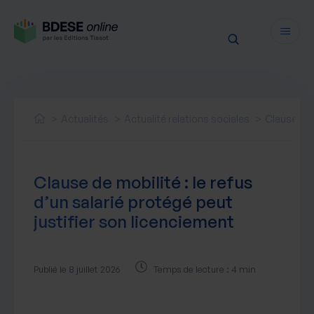
Fonctionnalités
Sécurité
Actualités
Actualité relations sociales
Clause de m
Ressources
Actualités juridiques
Tarifs
Clause de mobilité : le refus
Actualités produit
d’un salarié protégé peut
Notre newsletter
justifier son licenciement
Nos webinaires
Nos livres blancs
Nos accompagnements
Publié le 8 juillet 2026
Temps de lecture : 4 min