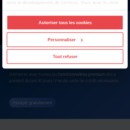
ainsi le développement de services. Vous avez le choix
quant à l'utilisation de vos données et à leurs finalités.
Vous pouvez modifier ou retirer votre consentement à
Autoriser tous les cookies
tout moment en consultant la Déclaration relative aux
cookies ou en cliquant sur l'icône de confidentialité.
Personnaliser
Si vous le permettez, nous aimerions également :
Collecter des informations sur votre localisation
Tout refuser
géographique qui peuvent être précises à plusieurs
Créez votre BDESE dès maintenant
mètres près
Identifier votre appareil en l'analysant activement
Démarrez avec toutes les
fonctionnalités premium
dès à
pour en relever les caractéristiques spécifiques
présent durant 30 jours ! Pas de carte de crédit nécessaire.
(empreintes digitales).
Pour en savoir plus sur le traitement de vos données
personnelles et définir vos préférences, reportez-vous à
Essayer gratuitement
la
section « Détails »
. Vous pouvez modifier ou retirer
votre consentement à tout moment à partir de la
déclaration sur les cookies.