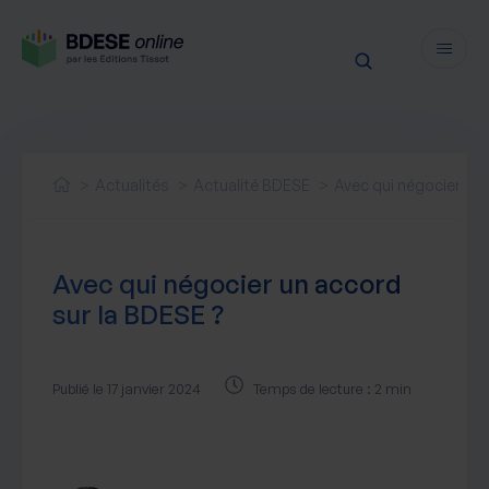
Fonctionnalités
Sécurité
Actualités
Actualité BDESE
Avec qui négocier un 
Ressources
Actualités juridiques
Tarifs
Avec qui négocier un accord
Actualités produit
sur la BDESE ?
Notre newsletter
Nos webinaires
Nos livres blancs
Publié le 17 janvier 2024
Temps de lecture : 2 min
Nos accompagnements