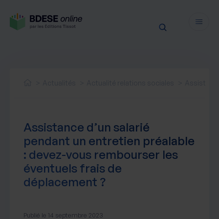
Fonctionnalités
Sécurité
Actualités
Actualité relations sociales
Assistance
Ressources
Actualités juridiques
Tarifs
Assistance d’un salarié
Actualités produit
pendant un entretien préalable
Notre newsletter
: devez-vous rembourser les
Nos webinaires
éventuels frais de
Nos livres blancs
déplacement ?
Nos accompagnements
Publié le 14 septembre 2023