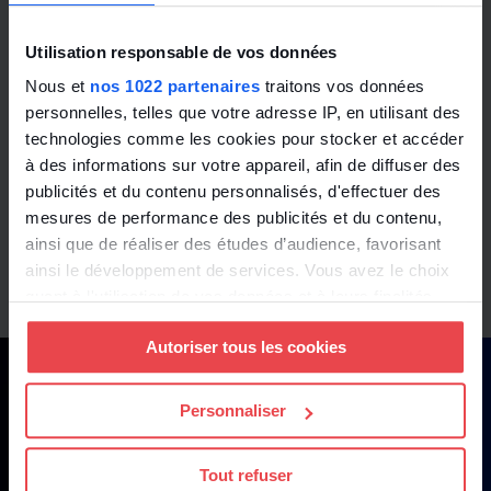
Utilisation responsable de vos données
Nous et
nos 1022 partenaires
traitons vos données
personnelles, telles que votre adresse IP, en utilisant des
technologies comme les cookies pour stocker et accéder
à des informations sur votre appareil, afin de diffuser des
publicités et du contenu personnalisés, d'effectuer des
mesures de performance des publicités et du contenu,
ainsi que de réaliser des études d’audience, favorisant
ainsi le développement de services. Vous avez le choix
quant à l'utilisation de vos données et à leurs finalités.
Vous pouvez modifier ou retirer votre consentement à
Autoriser tous les cookies
tout moment en consultant la Déclaration relative aux
cookies ou en cliquant sur l'icône de confidentialité.
Personnaliser
Si vous le permettez, nous aimerions également :
Collecter des informations sur votre localisation
Tout refuser
géographique qui peuvent être précises à plusieurs