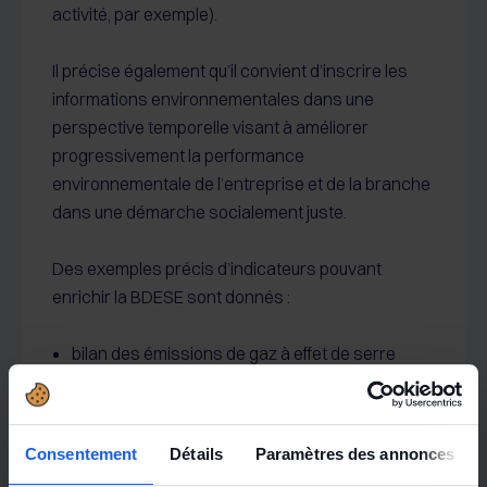
activité, par exemple).
Il précise également qu’il convient d’inscrire les
informations environnementales dans une
perspective temporelle visant à améliorer
progressivement la performance
environnementale de l’entreprise et de la branche
dans une démarche socialement juste.
Des exemples précis d’indicateurs pouvant
enrichir la BDESE sont donnés :
bilan des émissions de gaz à effet de serre
(BEGES) sur un périmètre élargi (scope 3)
permettant d’évaluer l’ensemble des émissions
émises par l’entreprise (dans les entreprises
Consentement
Détails
Paramètres des annonces
de plus de 500 salariés) ;