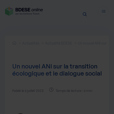
Fonctionnalités
Sécurité
Actualités
Actualité BDESE
Un nouvel ANI sur la t
Ressources
Actualités juridiques
Tarifs
Un nouvel ANI sur la transition
Actualités produit
écologique et le dialogue social
Notre newsletter
Nos webinaires
Nos livres blancs
Publié le 6 juillet 2023
Temps de lecture : 6 min
Nos accompagnements