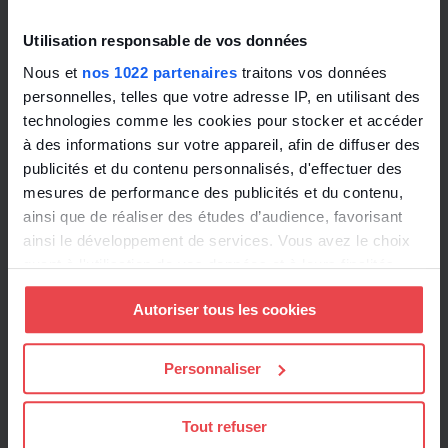
consommation de matières premières ou de
l’utilisation des sols dans le volet « gestion
Utilisation responsable de vos données
durable des ressources » de la sous-rubrique
Nous et
nos 1022 partenaires
traitons vos données
Economie circulaire ;
personnelles, telles que votre adresse IP, en utilisant des
indicateurs d’utilisation des ressources
technologies comme les cookies pour stocker et accéder
(quantité d’eau utilisée, KWh consommés,
à des informations sur votre appareil, afin de diffuser des
matières premières, sol occupé, tonnes de
publicités et du contenu personnalisés, d'effectuer des
déchets, etc.) pour sensibiliser les acteurs de
mesures de performance des publicités et du contenu,
l’entreprise aux enjeux de compétitivité et de
ainsi que de réaliser des études d’audience, favorisant
productivité dans l’élaboration de sa stratégie
ainsi le développement de services. Vous avez le choix
quant à l'utilisation de vos données et à leurs finalités.
d’entreprise ;
Vous pouvez modifier ou retirer votre consentement à
enrichir le volet « gestion des déchets » dans
Autoriser tous les cookies
tout moment en consultant la Déclaration relative aux
la sous-rubrique Economie circulaire au regard
cookies ou en cliquant sur l'icône de confidentialité.
des obligations qui existent en la matière
Personnaliser
(bordereau de suivi des déchets dangereux,
Si vous le permettez, nous aimerions également :
registre des déchets, tri des biodéchets, etc.).
Collecter des informations sur votre localisation
Tout refuser
géographique qui peuvent être précises à plusieurs