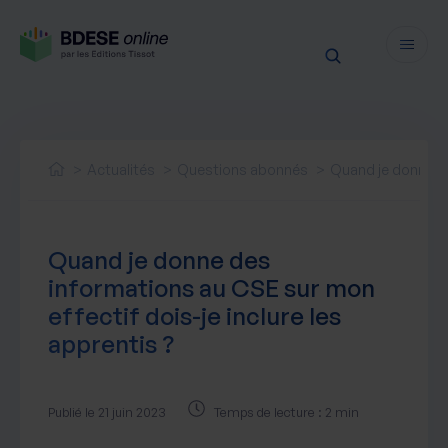
Fonctionnalités
Sécurité
Actualités
Questions abonnés
Quand je donne de
Ressources
Actualités juridiques
Tarifs
Quand je donne des
Actualités produit
informations au CSE sur mon
Notre newsletter
effectif dois-je inclure les
Nos webinaires
apprentis ?
Nos livres blancs
Nos accompagnements
Publié le 21 juin 2023
Temps de lecture : 2 min