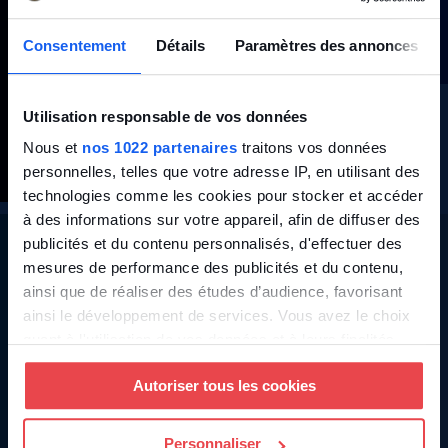
Consentement
Détails
Paramètres des annonces
Utilisation responsable de vos données
Nous et
nos 1022 partenaires
traitons vos données
personnelles, telles que votre adresse IP, en utilisant des
technologies comme les cookies pour stocker et accéder
à des informations sur votre appareil, afin de diffuser des
publicités et du contenu personnalisés, d'effectuer des
Créez votre BDESE dès maintenant
mesures de performance des publicités et du contenu,
ainsi que de réaliser des études d’audience, favorisant
Démarrez avec toutes les
fonctionnalités premium
dès à
ainsi le développement de services. Vous avez le choix
présent durant 30 jours ! Pas de carte de crédit nécessaire.
quant à l'utilisation de vos données et à leurs finalités.
Vous pouvez modifier ou retirer votre consentement à
Autoriser tous les cookies
tout moment en consultant la Déclaration relative aux
Essayer gratuitement
cookies ou en cliquant sur l'icône de confidentialité.
Personnaliser