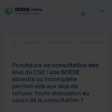
Fonctionnalités
Sécurité
Actualités
Actualité BDESE
Procédure de consulta
Ressources
Actualités juridiques
Tarifs
Procédure de consultation des
Actualités produit
élus du CSE : une BDESE
Notre newsletter
absente ou incomplète
Nos webinaires
permet-elle aux élus de
Nos livres blancs
refuser toute discussion au
Nos accompagnements
cours de la consultation ?