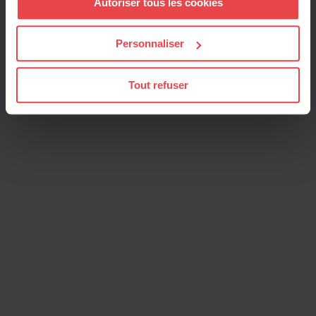
Autoriser tous les cookies
la représentation de l’ensemble des salariés)
tout moment en consultant la Déclaration relative aux
cookies ou en cliquant sur l'icône de confidentialité.
Personnaliser
Si vous le permettez, nous aimerions également :
Toute l'actualité
Collecter des informations sur votre localisation
Tout refuser
géographique qui peuvent être précises à plusieurs
mètres près
Identifier votre appareil en l'analysant activement
pour en relever les caractéristiques spécifiques
(empreintes digitales).
Pour en savoir plus sur le traitement de vos données
personnelles et définir vos préférences, reportez-vous à
la
section « Détails »
. Vous pouvez modifier ou retirer
votre consentement à tout moment à partir de la
déclaration sur les cookies.
Les cookies nous permettent de personnaliser le contenu
et les annonces, d'offrir des fonctionnalités relatives aux
médias sociaux et d'analyser notre trafic sur les sites