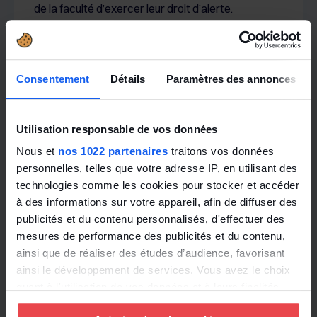
de la faculté d’exercer leur droit d’alerte.
Cette nuance nous conduit à considérer que la
liberté accordée aux négociateurs n’est pas
Consentement
Détails
Paramètres des annonces
absolue même si elle reste largement étendue. La
représentation imparfaite de l’ensemble des
salariés constitue donc un motif susceptible d’être
Utilisation responsable de vos données
invoqué à l’encontre des accords mettant en place
Nous et
nos 1022 partenaires
traitons vos données
des établissements distincts.
personnelles, telles que votre adresse IP, en utilisant des
technologies comme les cookies pour stocker et accéder
Cour de cassation, chambre sociale, 1er février
à des informations sur votre appareil, afin de diffuser des
2023, n° 21-15.371 (les signataires d’un accord
publicités et du contenu personnalisés, d'effectuer des
déterminent librement les critères permettant la
mesures de performance des publicités et du contenu,
fixation du nombre et du périmètre des
ainsi que de réaliser des études d’audience, favorisant
établissements distincts au sein de l’entreprise, à
ainsi le développement de services. Vous avez le choix
la condition toutefois, eu égard au principe de
quant à l'utilisation de vos données et à leurs finalités.
participation, qu’ils soient de nature à permettre
Vous pouvez modifier ou retirer votre consentement à