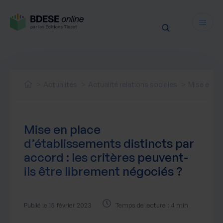
Fonctionnalités
Sécurité
Actualités
Actualité relations sociales
Mise en pl
Ressources
Actualités juridiques
Tarifs
Mise en place
Actualités produit
d’établissements distincts par
Notre newsletter
accord : les critères peuvent-
Nos webinaires
ils être librement négociés ?
Nos livres blancs
Nos accompagnements
Publié le 15 février 2023
Temps de lecture : 4 min