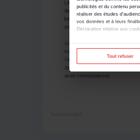
Le fait, pour le salarié, de ne pas
publicités et du contenu per
du salarié, et de vous en aviser s
réaliser des études d’audienc
bénéficier de la protection qui y est
vos données et à leurs final
statut protecteur y afférent (Cass. s
Déclaration relative aux cooki
Cour de cassation, chambre social
Si vous le permettez, nous a
n’est pas en droit de se prévaloir 
Collecter des informatio
Tout refuser
l’entreprise lorsqu’il est établi qu
Identifier votre appareil
lors de l’entretien préalable au l
digitales).
avait connaissance)
Pour en savoir plus sur le tr
Détails »
. Vous pouvez modifi
Les cookies nous permettent d
sociaux et d'analyser notre t
protection des données pers
Toute l'actualité