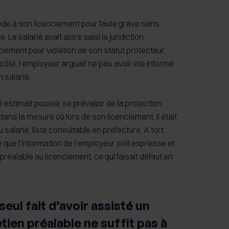
ocède à son licenciement pour faute grave sans
. Le salarié avait alors saisi la juridiction
ciement pour violation de son statut protecteur,
 côté, l’employeur arguait ne pas avoir été informé
 salarié.
ié estimait pouvoir se prévaloir de la protection
ans la mesure où lors de son licenciement, il était
du salarié, liste consultable en préfecture. A tort
e que l’information de l’employeur soit expresse et
n préalable au licenciement, ce qui faisait défaut en
seul fait d’avoir assisté un
etien préalable ne suffit pas à