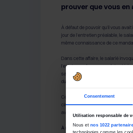
prouver que vous en 
À défaut de pouvoir qu’il vous avai
jour de l’entretien préalable, le sa
même connaissance de ce manda
Dans cette affaire, le salarié invoqu
l’existence de son mandat extérieur
salarié de la société lors de son en
du salarié.
Consentement
Cet argument n’a pas été retenu pa
circonstance de fait ne suffisait pa
avait connaissance du mandat extér
Utilisation responsable de 
Nous et
nos 1022 partenair
À noter
technologies comme les cooki