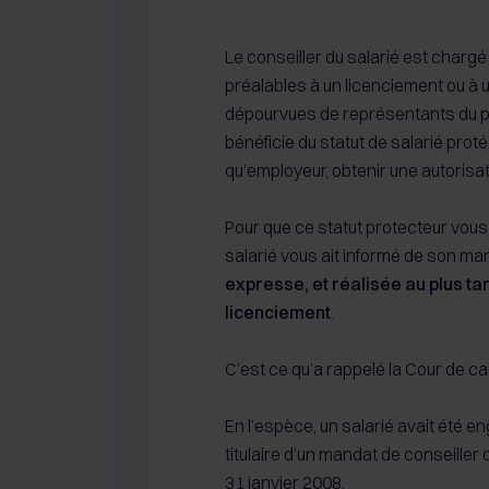
Le conseiller du salarié est chargé 
préalables à un licenciement ou à 
dépourvues de représentants du per
bénéficie du statut de salarié prot
qu’employeur, obtenir une autorisatio
Pour que ce statut protecteur vous 
salarié vous ait informé de son man
expresse, et réalisée au plus tar
licenciement
.
C’est ce qu’a rappelé la Cour de c
En l’espèce, un salarié avait été en
titulaire d’un mandat de conseiller 
31 janvier 2008.