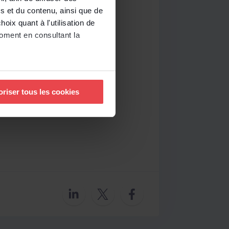
s et du contenu, ainsi que de
oix quant à l'utilisation de
moment en consultant la
à plusieurs mètres près
oriser tous les cookies
pécifiques (empreintes
, reportez-vous à la
section «
claration sur les cookies.
nnalités relatives aux médias
uvez notre politique de