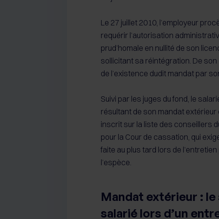
Le 27 juillet 2010, l’employeur pr
requérir l’autorisation administrative
prud’homale en nullité de son licen
sollicitant sa réintégration. De son
de l’existence dudit mandat par son
Suivi par les juges du fond, le salar
résultant de son mandat extérieur d
inscrit sur la liste des conseillers 
pour la Cour de cassation, qui exig
faite au plus tard lors de l’entretie
l’espèce.
Mandat extérieur : le 
salarié lors d’un entr