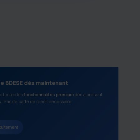
re BDESE dès maintenant
 toutes les
fonctionnalités premium
dès à présent
s ! Pas de carte de crédit nécessaire.
tuitement