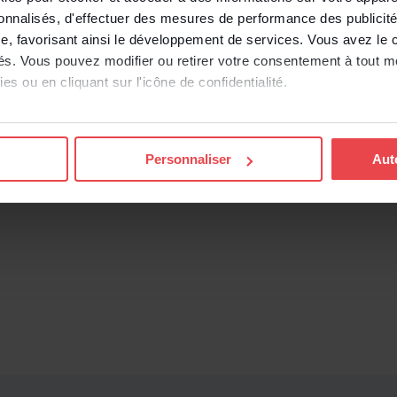
 vous révéler spontanément sa qualité de conseiller
sonnalisés, d'effectuer des mesures de performance des publicité
eulement au moment où il estime nécessaire de
e, favorisant ainsi le développement de services. Vous avez le ch
 attachée, est constitutif d’une fraude le privant du
ités. Vous pouvez modifier ou retirer votre consentement à tout 
oc., 12 juillet 2017, n° 15-27.286).
es ou en cliquant sur l'icône de confidentialité.
e, 29 mai 2024, n° 23-10.753 (le salarié protégé
imerions également :
de la protection résultant d’un mandat extérieur à
ns sur votre localisation géographique qui peuvent être précises 
Personnaliser
Aut
’il n’en a pas informé son employeur au plus tard
 en l'analysant activement pour en relever les caractéristiques s
icenciement, sauf à prouver que l’employeur en
aitement de vos données personnelles et définir vos préférences
er ou retirer votre consentement à tout moment à partir de la dé
e personnaliser le contenu et les annonces, d'offrir des fonctio
rafic sur les sites des Editions Tissot et de BDESE online. Retro
onnelles en
cliquant ici
.