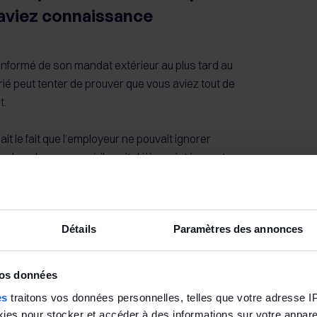
aviez connaissance
t informé de son mandat extérieur au plus tard au
larié peut tenter de prouver que vous aviez tout de
t.
ait le fait que l’employeur ne pouvait ignorer
 dans la mesure où il avait déjà assisté un autre
tretien préalable et ceci en qualité de conseiller
Détails
Paramètres des annonces
r la Cour de cassation, qui considère que cette
s à elle seule à faire constater que l’employeur
ieur du salarié.
vos données
es
traitons vos données personnelles, telles que votre adresse IP,
es pour stocker et accéder à des informations sur votre appareil