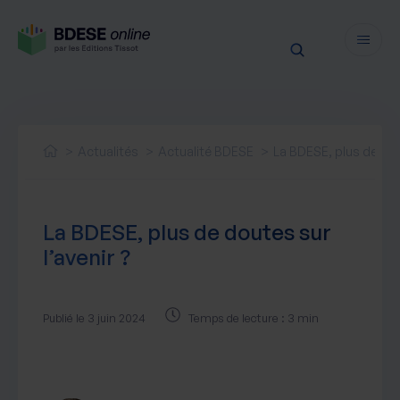
Fonctionnalités
Sécurité
Actualités
Actualité BDESE
La BDESE, plus de dout
Ressources
Actualités juridiques
Tarifs
La BDESE, plus de doutes sur
Actualités produit
l’avenir ?
Notre newsletter
Nos webinaires
Nos livres blancs
Publié le 3 juin 2024
Temps de lecture : 3 min
Nos accompagnements