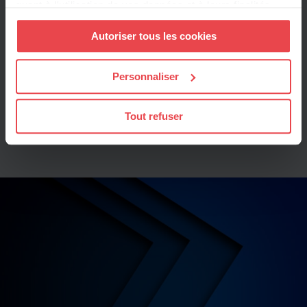
quant à l'utilisation de vos données et à leurs finalités.
Vous pouvez modifier ou retirer votre consentement à
Autoriser tous les cookies
tout moment en consultant la Déclaration relative aux
cookies ou en cliquant sur l'icône de confidentialité.
Personnaliser
Si vous le permettez, nous aimerions également :
Collecter des informations sur votre localisation
Tout refuser
géographique qui peuvent être précises à plusieurs
mètres près
Identifier votre appareil en l'analysant activement
pour en relever les caractéristiques spécifiques
(empreintes digitales).
Pour en savoir plus sur le traitement de vos données
personnelles et définir vos préférences, reportez-vous à
la
section « Détails »
. Vous pouvez modifier ou retirer
votre consentement à tout moment à partir de la
déclaration sur les cookies.
Les cookies nous permettent de personnaliser le contenu