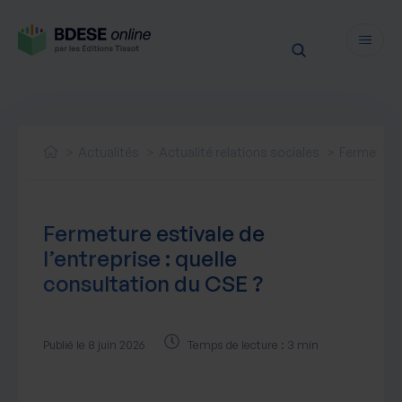
Fonctionnalités
Sécurité
Actualités
Actualité relations sociales
Fermeture 
Ressources
Actualités juridiques
Tarifs
Fermeture estivale de
Actualités produit
l’entreprise : quelle
Notre newsletter
consultation du CSE ?
Nos webinaires
Nos livres blancs
Nos accompagnements
Publié le 8 juin 2026
Temps de lecture : 3 min