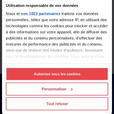
Utilisation responsable de vos données
Nous et
nos 1022 partenaires
traitons vos données
personnelles, telles que votre adresse IP, en utilisant des
technologies comme les cookies pour stocker et accéder
à des informations sur votre appareil, afin de diffuser des
publicités et du contenu personnalisés, d'effectuer des
mesures de performance des publicités et du contenu,
ainsi que de réaliser des études d’audience, favorisant
ainsi le développement de services. Vous avez le choix
quant à l'utilisation de vos données et à leurs finalités.
Vous pouvez modifier ou retirer votre consentement à
Autoriser tous les cookies
tout moment en consultant la Déclaration relative aux
cookies ou en cliquant sur l'icône de confidentialité.
Personnaliser
Si vous le permettez, nous aimerions également :
Collecter des informations sur votre localisation
Tout refuser
géographique qui peuvent être précises à plusieurs
mètres près