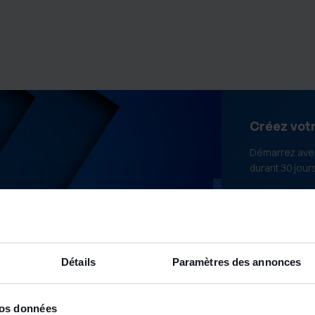
Créez vot
Démarrez avec
durant 30 jour
Essayer gra
Détails
Paramètres des annonces
vos données