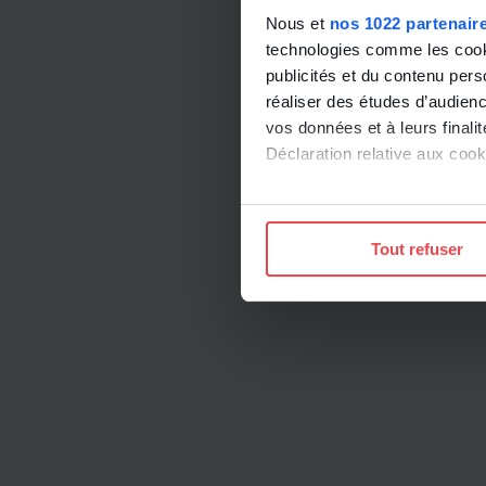
Nous et
nos 1022 partenair
technologies comme les cooki
publicités et du contenu per
réaliser des études d’audienc
vos données et à leurs final
Déclaration relative aux cooki
Si vous le permettez, nous a
Collecter des informatio
Tout refuser
Identifier votre appareil
digitales).
Pour en savoir plus sur le tr
Détails »
. Vous pouvez modifi
Les cookies nous permettent d
sociaux et d'analyser notre t
protection des données pers