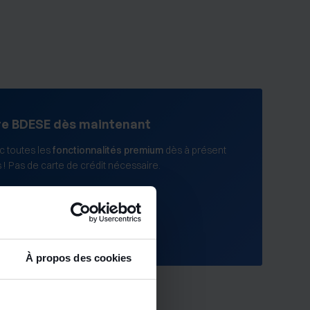
re BDESE dès maintenant
 toutes les
fonctionnalités premium
dès à présent
s ! Pas de carte de crédit nécessaire.
tuitement
À propos des cookies