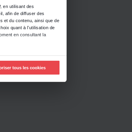
 en utilisant des
, afin de diffuser des
s et du contenu, ainsi que de
oix quant à l'utilisation de
moment en consultant la
à plusieurs mètres près
oriser tous les cookies
pécifiques (empreintes
, reportez-vous à la
section «
claration sur les cookies.
nnalités relatives aux médias
uvez notre politique de