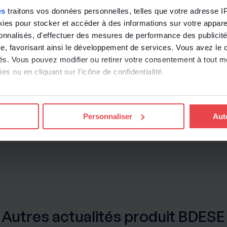
es
traitons vos données personnelles, telles que votre adresse IP,
es pour stocker et accéder à des informations sur votre appareil
sonnalisés, d'effectuer des mesures de performance des publicité
e, favorisant ainsi le développement de services. Vous avez le ch
ités. Vous pouvez modifier ou retirer votre consentement à tout 
es ou en cliquant sur l'icône de confidentialité.
imerions également :
ns sur votre localisation géographique qui peuvent être précises 
Personnaliser
Aut
 en l'analysant activement pour en relever les caractéristiques s
aitement de vos données personnelles et définir vos préférences
er ou retirer votre consentement à tout moment à partir de la dé
e personnaliser le contenu et les annonces, d'offrir des fonctio
rafic sur les sites des Editions Tissot et de BDESE online. Retro
onnelles en
cliquant ici
.
Autres actualités produit BDESE