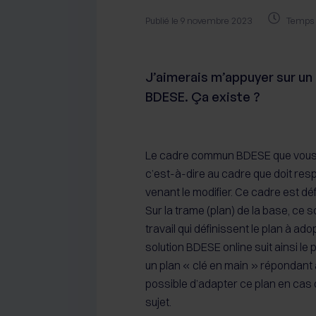
Publié le 9 novembre 2023
Temps d
J’aimerais m’appuyer sur u
BDESE. Ça existe ?
Le cadre commun BDESE que vous év
c’est-à-dire au cadre que doit res
venant le modifier. Ce cadre est déf
Sur la trame (plan) de la base, ce 
travail qui définissent le plan à adop
solution BDESE online suit ainsi le 
un plan « clé en main » répondant a
possible d’adapter ce plan en cas 
sujet.