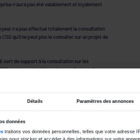
reprise n’aura pas été valablement et loyalement
oyeur n’a pas effectué totalement la consultation
 CSE qu’il ne peut plus le consulter sur un projet de
sert de support à la consultation sur les
ESE n’est pas mise à jour et ne contient pas les
mation loyale sur les orientations stratégiques de
s rendre un avis éclairé. L’employeur peut être
 astreinte et risque un délit d’entrave (voir
Détails
Paramètres des annonces
 de mise à jour de la BDES : une entreprise vient
vos données
e, 21 septembre 2022, n° 20-17.058 (les élus ne
es
traitons vos données personnelles, telles que votre adresse IP,
tout processus consultatif sur un projet de
es pour stocker et accéder à des informations sur votre appareil