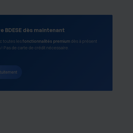
re BDESE dès maintenant
 toutes les
fonctionnalités premium
dès à présent
s ! Pas de carte de crédit nécessaire.
tuitement