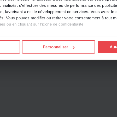
rmation-consultation sur les orientations
sonnalisés, d'effectuer des mesures de performance des publicité
pas été valablement et loyalement mise en œuvre)
e, favorisant ainsi le développement de services. Vous avez le ch
ités. Vous pouvez modifier ou retirer votre consentement à tout 
es ou en cliquant sur l'icône de confidentialité.
imerions également :
ns sur votre localisation géographique qui peuvent être précises 
Personnaliser
Aut
 en l'analysant activement pour en relever les caractéristiques s
aitement de vos données personnelles et définir vos préférences
er ou retirer votre consentement à tout moment à partir de la dé
e personnaliser le contenu et les annonces, d'offrir des fonctio
rafic sur les sites des Editions Tissot et de BDESE online. Retro
onnelles en
cliquant ici
.