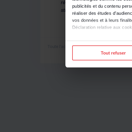
réorganisation au motif que l’info
publicités et du contenu per
stratégiques de l’entreprise n’a 
réaliser des études d’audienc
vos données et à leurs final
Déclaration relative aux cooki
Si vous le permettez, nous a
Toute l'actualité
Collecter des informatio
Tout refuser
Identifier votre appareil
digitales).
Pour en savoir plus sur le tr
Détails »
. Vous pouvez modifi
Les cookies nous permettent d
sociaux et d'analyser notre t
protection des données pers