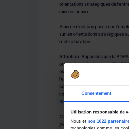
orientations stratégiques de l’ent
mise en oeuvre.
Ainsi ce n’est pas parce que l’empl
sur les orientations stratégiques au
restructuration.
Attention
: Rappelons que la BDESE 
orientations stratégiques. Si la BD
éléments indispensables à une infor
l’entreprise, les élus ne peuvent pa
condamné à compléter la BDESE sous
Consentement
notamment notre article «
Absence
de se faire condamner !
»).
Utilisation responsable de 
Cour de cassation, chambre social
Nous et
nos 1022 partenair
peuvent pas obtenir le blocage de 
technologies comme les cooki