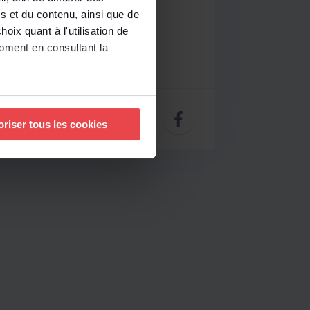
s et du contenu, ainsi que de
oix quant à l'utilisation de
moment en consultant la
à plusieurs mètres près
oriser tous les cookies
pécifiques (empreintes
, reportez-vous à la
section «
claration sur les cookies.
nnalités relatives aux médias
uvez notre politique de