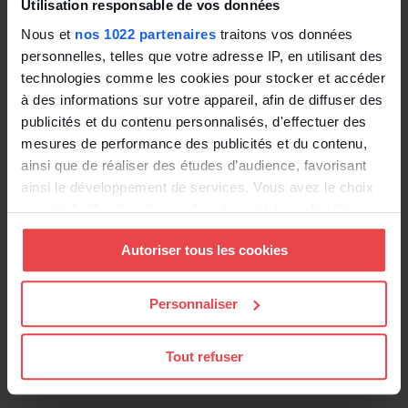
Utilisation responsable de vos données
Nous et
nos 1022 partenaires
traitons vos données
personnelles, telles que votre adresse IP, en utilisant des
technologies comme les cookies pour stocker et accéder
à des informations sur votre appareil, afin de diffuser des
publicités et du contenu personnalisés, d'effectuer des
mesures de performance des publicités et du contenu,
ainsi que de réaliser des études d’audience, favorisant
ainsi le développement de services. Vous avez le choix
quant à l'utilisation de vos données et à leurs finalités.
Vous pouvez modifier ou retirer votre consentement à
Autoriser tous les cookies
tout moment en consultant la Déclaration relative aux
cookies ou en cliquant sur l'icône de confidentialité.
Personnaliser
Si vous le permettez, nous aimerions également :
Collecter des informations sur votre localisation
Tout refuser
géographique qui peuvent être précises à plusieurs
mètres près