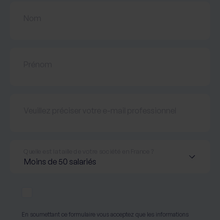
Nom
Prénom
Veuillez préciser votre e-mail professionnel
Quelle est la taille de votre société en France ?
En soumettant ce
formulaire vous
acceptez que les
En soumettant ce formulaire vous acceptez que les informations