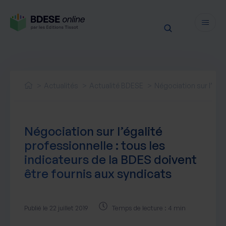
Fonctionnalités
Sécurité
Actualités
Actualité BDESE
Négociation sur l’égal
Ressources
Actualités juridiques
Tarifs
Négociation sur l’égalité
Actualités produit
professionnelle : tous les
Notre newsletter
indicateurs de la BDES doivent
Nos webinaires
être fournis aux syndicats
Nos livres blancs
Nos accompagnements
Publié le 22 juillet 2019
Temps de lecture : 4 min