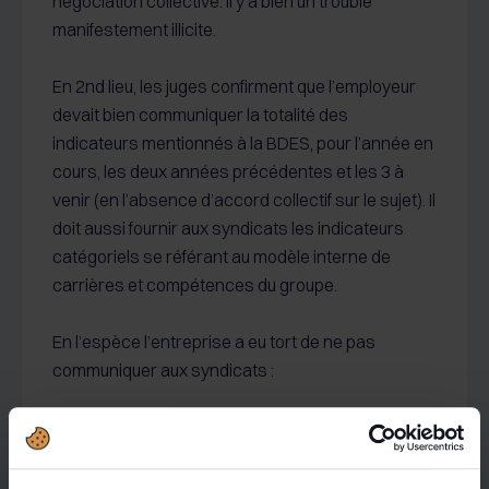
négociation collective. Il y a bien un trouble
manifestement illicite.
En 2nd lieu, les juges confirment que l’employeur
devait bien communiquer la totalité des
indicateurs mentionnés à la BDES, pour l’année en
cours, les deux années précédentes et les 3 à
venir (en l’absence d’accord collectif sur le sujet). Il
doit aussi fournir aux syndicats les indicateurs
catégoriels se référant au modèle interne de
carrières et compétences du groupe.
En l’espèce l’entreprise a eu tort de ne pas
communiquer aux syndicats :
la part variable versée aux salariés (la
communication des salaires bruts ne suffit pas)
;