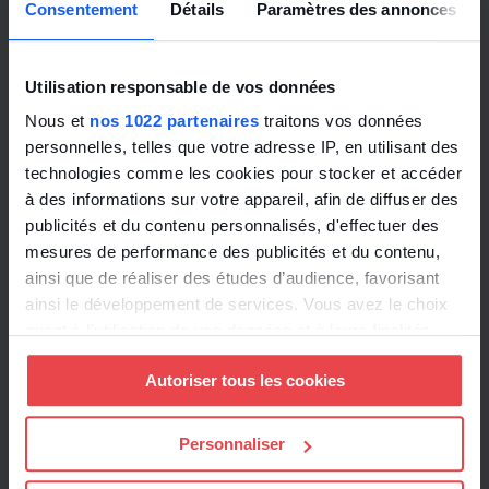
Consentement
Détails
Paramètres des annonces
les données par tranche d’âge comme le
prévoit la BDES ;
les indicateurs par métier et échelon internes
Utilisation responsable de vos données
de façon assez précise pour permettre une
Nous et
nos 1022 partenaires
traitons vos données
mesure des écarts de salaire.
personnelles, telles que votre adresse IP, en utilisant des
technologies comme les cookies pour stocker et accéder
Notez en revanche que les syndicats ont été
à des informations sur votre appareil, afin de diffuser des
déboutés de leur demande d’information
publicités et du contenu personnalisés, d'effectuer des
concernant les données des membres du comité
mesures de performance des publicités et du contenu,
de direction, puisque ces données ne figurent pas
ainsi que de réaliser des études d’audience, favorisant
ainsi le développement de services. Vous avez le choix
parmi les indicateurs exigés pour la BDES.
quant à l'utilisation de vos données et à leurs finalités.
Vous pouvez modifier ou retirer votre consentement à
L’entreprise a été condamnée à fournir aux
Autoriser tous les cookies
tout moment en consultant la Déclaration relative aux
syndicats les informations manquantes 15 jours
cookies ou en cliquant sur l'icône de confidentialité.
avant la reprise des négociations, avec une
Personnaliser
astreinte de 150 euros par jour de retard, exigible
Si vous le permettez, nous aimerions également :
dans le mois qui suit la signification de la décision.