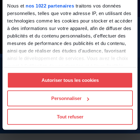
Nous et
nos 1022 partenaires
traitons vos données
personnelles, telles que votre adresse IP, en utilisant des
technologies comme les cookies pour stocker et accéder
à des informations sur votre appareil, afin de diffuser des
publicités et du contenu personnalisés, d'effectuer des
mesures de performance des publicités et du contenu,
ainsi que de réaliser des études d’audience, favorisant
ainsi le développement de services. Vous avez le choix
quant à l'utilisation de vos données et à leurs finalités.
Créez votre BDESE dès maintenant
Vous pouvez modifier ou retirer votre consentement à
Autoriser tous les cookies
tout moment en consultant la Déclaration relative aux
Démarrez avec toutes les
fonctionnalités premium
dès à
cookies ou en cliquant sur l'icône de confidentialité.
présent durant 30 jours ! Pas de carte de crédit nécessaire.
Personnaliser
Si vous le permettez, nous aimerions également :
Collecter des informations sur votre localisation
Essayer gratuitement
Tout refuser
géographique qui peuvent être précises à plusieurs
mètres près
Identifier votre appareil en l'analysant activement