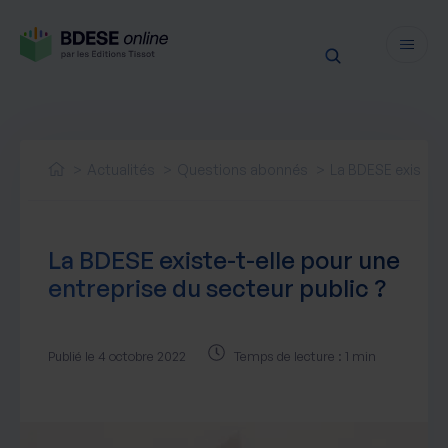
Fonctionnalités
Sécurité
Actualités
Questions abonnés
La BDESE existe-t-
Ressources
Actualités juridiques
Tarifs
La BDESE existe-t-elle pour une
Actualités produit
entreprise du secteur public ?
Notre newsletter
Nos webinaires
Nos livres blancs
Publié le 4 octobre 2022
Temps de lecture : 1 min
Nos accompagnements