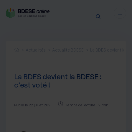
Fonctionnalités
Sécurité
Actualités
Actualité BDESE
La BDES devient la BDE
Ressources
Actualités juridiques
Tarifs
La BDES devient la BDESE :
Actualités produit
c’est voté !
Notre newsletter
Nos webinaires
Nos livres blancs
Publié le 22 juillet 2021
Temps de lecture : 2 min
Nos accompagnements