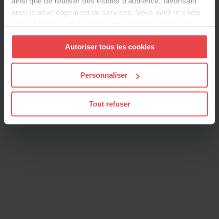
ainsi que de réaliser des études d’audience, favorisant
ainsi le développement de services. Vous avez le choix
quant à l'utilisation de vos données et à leurs finalités.
Vous pouvez modifier ou retirer votre consentement à
Autoriser tous les cookies
tout moment en consultant la Déclaration relative aux
cookies ou en cliquant sur l'icône de confidentialité.
Personnaliser
Si vous le permettez, nous aimerions également :
Collecter des informations sur votre localisation
Tout refuser
géographique qui peuvent être précises à plusieurs
mètres près
Identifier votre appareil en l'analysant activement
pour en relever les caractéristiques spécifiques
(empreintes digitales).
Pour en savoir plus sur le traitement de vos données
personnelles et définir vos préférences, reportez-vous à
la
section « Détails »
. Vous pouvez modifier ou retirer
votre consentement à tout moment à partir de la
déclaration sur les cookies.