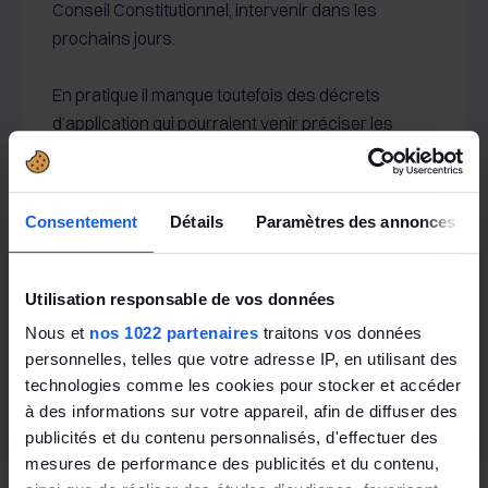
Conseil Constitutionnel, intervenir dans les
prochains jours.
En pratique il manque toutefois des décrets
d’application qui pourraient venir préciser les
dates d’application. Il semblerait plus logique,
comme les grandes consultations sont touchées
et que le changement est quand même
Consentement
Détails
Paramètres des annonces
considérable, que l’entrée en vigueur se fasse
plutôt en début d’année qu’en cours d’année. Dès
le 1er janvier 2022 ? A suivre !
Utilisation responsable de vos données
Nous et
nos 1022 partenaires
traitons vos données
personnelles, telles que votre adresse IP, en utilisant des
Toute l'actualité
technologies comme les cookies pour stocker et accéder
à des informations sur votre appareil, afin de diffuser des
publicités et du contenu personnalisés, d'effectuer des
mesures de performance des publicités et du contenu,