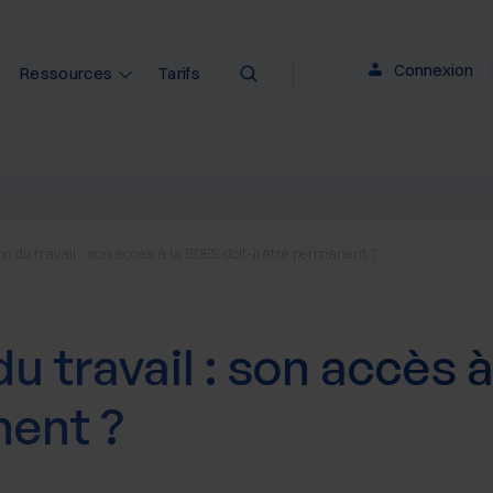
Connexion
Ressources
Tarifs
on du travail : son accès à la BDES doit-il être permanent ?
u travail : son accès à
nent ?