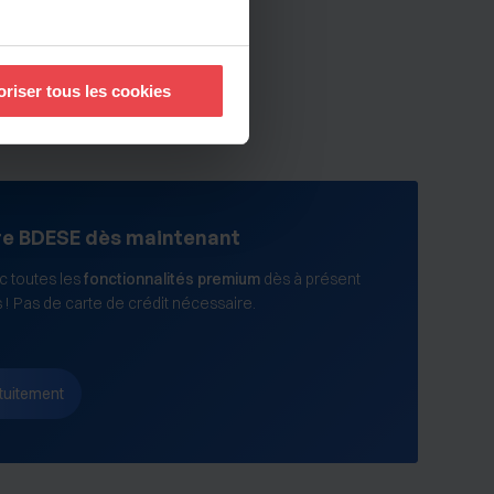
à plusieurs mètres près
oriser tous les cookies
pécifiques (empreintes
, reportez-vous à la
section «
claration sur les cookies.
re BDESE dès maintenant
nnalités relatives aux médias
uvez notre politique de
 toutes les
fonctionnalités premium
dès à présent
s ! Pas de carte de crédit nécessaire.
tuitement