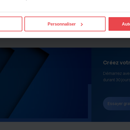
imerions également :
ns sur votre localisation géographique qui peuvent être précises 
Personnaliser
Aut
 en l'analysant activement pour en relever les caractéristiques s
aitement de vos données personnelles et définir vos préférences
er ou retirer votre consentement à tout moment à partir de la dé
Créez vot
e personnaliser le contenu et les annonces, d'offrir des fonctio
rafic sur les sites des Editions Tissot et de BDESE online. Retro
Démarrez avec
onnelles en
cliquant ici
.
durant 30 jour
Essayer gra