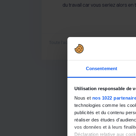
du travail car vous seriez alors en t
Toute l'actualité
Consentement
Utilisation responsable de 
Nous et
nos 1022 partenair
technologies comme les cooki
publicités et du contenu per
réaliser des études d’audienc
vos données et à leurs final
Déclaration relative aux cooki