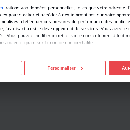
es
traitons vos données personnelles, telles que votre adresse IP,
es pour stocker et accéder à des informations sur votre appareil
sonnalisés, d'effectuer des mesures de performance des publicité
e, favorisant ainsi le développement de services. Vous avez le ch
ités. Vous pouvez modifier ou retirer votre consentement à tout 
es ou en cliquant sur l'icône de confidentialité.
imerions également :
ns sur votre localisation géographique qui peuvent être précises 
Personnaliser
Aut
 en l'analysant activement pour en relever les caractéristiques s
aitement de vos données personnelles et définir vos préférences
er ou retirer votre consentement à tout moment à partir de la dé
e personnaliser le contenu et les annonces, d'offrir des fonctio
rafic sur les sites des Editions Tissot et de BDESE online. Retro
onnelles en
cliquant ici
.