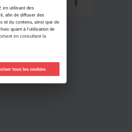
 en utilisant des
, afin de diffuser des
s et du contenu, ainsi que de
oix quant à l'utilisation de
moment en consultant la
à plusieurs mètres près
oriser tous les cookies
pécifiques (empreintes
, reportez-vous à la
section «
claration sur les cookies.
nnalités relatives aux médias
uvez notre politique de