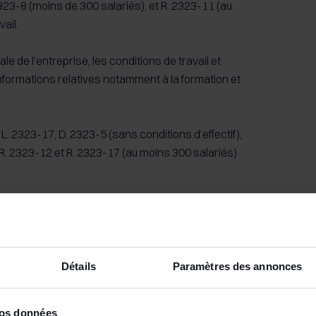
2323-8 (moins de 300 salariés), et R. 2323-11 (au
ail.
ale de l’entreprise, les conditions de travail et
informations relatives notamment à la formation et
 L. 2323-17, D. 2323-5 (sans conditions d’effectif),
 R. 2323-12 et R. 2323-17 (au moins 300 salariés)
 relatif aux modalités de consultation des
sonnel, art.5, Jo du 30
Détails
Paramètres des annonces
vos données