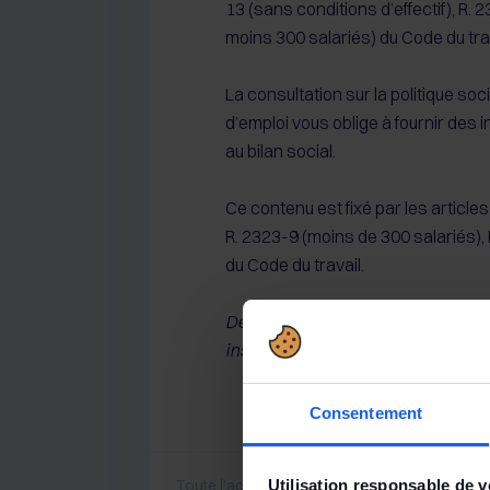
13 (sans conditions d’effectif), R. 
moins 300 salariés) du Code du trav
La consultation sur la politique soci
d’emploi vous oblige à fournir des 
au bilan social.
Ce contenu est fixé par les articles
R. 2323-9 (moins de 300 salariés),
du Code du travail.
Décret n° 2016-868 du 29 juin 2016
institutions représentatives du per
Consentement
Utilisation responsable de 
Toute l'actualité