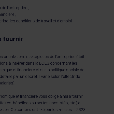
 de l’entreprise ;
nancière ;
prise, les conditions de travail et d’emploi.
 fournir
es orientations stratégiques de l’entreprise était
tions à insérer dans la BDES concernant les
mique et financière et sur la politique sociale de
taillé par un décret. Il varie selon l’effectif de
alariés).
nomique et financière vous oblige ainsi à fournir
ffaires, bénéfices ou pertes constatés, etc.) et
ation. Ce contenu est fixé par les articles L. 2323-