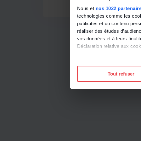
Nous et
nos 1022 partenair
technologies comme les cooki
publicités et du contenu per
réaliser des études d’audienc
vos données et à leurs final
Déclaration relative aux cooki
Si vous le permettez, nous a
Collecter des informatio
Tout refuser
Identifier votre appareil
digitales).
Pour en savoir plus sur le tr
Détails »
. Vous pouvez modifi
Les cookies nous permettent d
sociaux et d'analyser notre t
protection des données pers