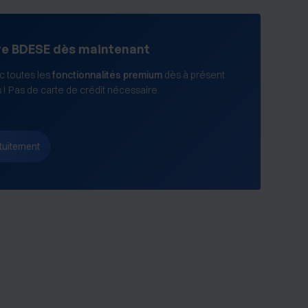
re BDESE dès maintenant
 toutes les
fonctionnalités premium
dès à présent
s ! Pas de carte de crédit nécessaire.
tuitement