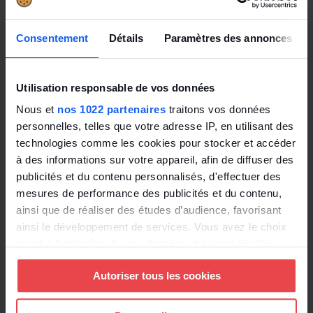
par niveau ou coefficient hiérarchique dans la
rubrique «
2° Egalité professionnelle entre les
Consentement
Détails
Paramètres des annonces
femmes et les hommes au sein de l’entreprise
».
Dans la rubrique «
4° Rémunération des salariés
et dirigeants, dans l’ensemble de leurs éléments
Utilisation responsable de vos données
», l’employeur a le choix entre plusieurs
Nous et
nos 1022 partenaires
traitons vos données
indicateurs à intégrer dans la base et notamment
personnelles, telles que votre adresse IP, en utilisant des
le rapport entre la masse salariale annuelle et
technologies comme les cookies pour stocker et accéder
l’effectif mensuel moyen.
à des informations sur votre appareil, afin de diffuser des
publicités et du contenu personnalisés, d'effectuer des
mesures de performance des publicités et du contenu,
Une problématique est posée par la rédaction du
ainsi que de réaliser des études d’audience, favorisant
Code du travail en matière de rémunérations
ainsi le développement de services. Vous avez le choix
moyenne et médiane : comment calculer ces
quant à l'utilisation de vos données et à leurs finalités.
indicateurs faute de méthode donnée ?
Vous pouvez modifier ou retirer votre consentement à
Autoriser tous les cookies
tout moment en consultant la Déclaration relative aux
Il semble possible d’utiliser les chiffres arrêtés par
cookies ou en cliquant sur l'icône de confidentialité.
net-entreprises pour l’entreprise et d’intégrer ces