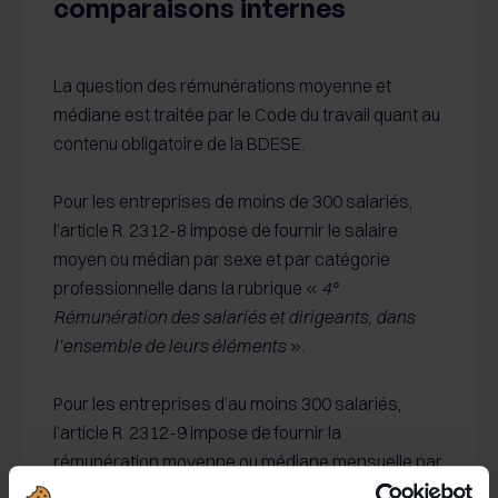
comparaisons internes
La question des rémunérations moyenne et
médiane est traitée par le Code du travail quant au
contenu obligatoire de la BDESE.
Pour les entreprises de moins de 300 salariés,
l’article R. 2312-8 impose de fournir le salaire
moyen ou médian par sexe et par catégorie
professionnelle dans la rubrique «
4°
Rémunération des salariés et dirigeants, dans
l’ensemble de leurs éléments
».
Pour les entreprises d’au moins 300 salariés,
l’article R. 2312-9 impose de fournir la
rémunération moyenne ou médiane mensuelle par
catégorie professionnelle, par tranché d’âge et