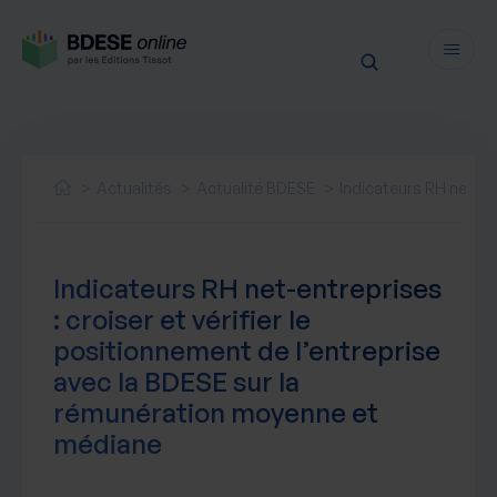
Fonctionnalités
Sécurité
Actualités
Actualité BDESE
Indicateurs RH net-en
Ressources
Actualités juridiques
Tarifs
Indicateurs RH net-entreprises
Actualités produit
: croiser et vérifier le
Notre newsletter
positionnement de l’entreprise
Nos webinaires
avec la BDESE sur la
Nos livres blancs
rémunération moyenne et
Nos accompagnements
médiane