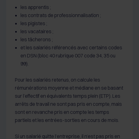
les apprentis ;
les contrats de professionnalisation ;
les pigistes ;
les vacataires ;
les tâcherons ;
et les salariés référencés avec certains codes
en DSN (bloc 40 rubrique 007 code 34, 35 ou
99).
Pour les salariés retenus, on calcule les
rémunérations moyenne et médiane en se basant
sur l’effectif en équivalents temps plein (ETP). Les
arrêts de travail ne sont pas pris en compte, mais
sont en revanche pris en compte les temps
partiels et les entrées-sorties en cours de mois.
Si un salarié quitte l’entreprise, il n’est pas pris en