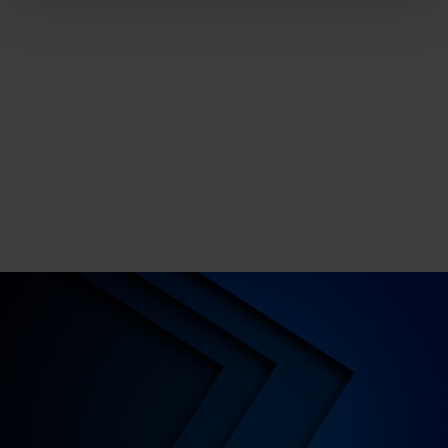
(empreintes digitales).
Pour en savoir plus sur le traitement de vos données
personnelles et définir vos préférences, reportez-vous à
la
section « Détails »
. Vous pouvez modifier ou retirer
votre consentement à tout moment à partir de la
déclaration sur les cookies.
Les cookies nous permettent de personnaliser le contenu
et les annonces, d'offrir des fonctionnalités relatives aux
médias sociaux et d'analyser notre trafic sur les sites
des Editions Tissot et de BDESE online. Retrouvez notre
politique de protection des données personnelles en
cliquant ici
.