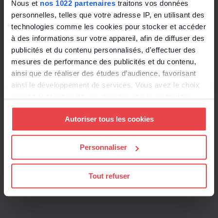
Nous et
nos 1022 partenaires
traitons vos données
rectificative n°760 pour 2023, déposé à
personnelles, telles que votre adresse IP, en utilisant des
l’Assemblée nationale le 23 janvier 2023
technologies comme les cookies pour stocker et accéder
à des informations sur votre appareil, afin de diffuser des
publicités et du contenu personnalisés, d'effectuer des
Toute l'actualité
mesures de performance des publicités et du contenu,
ainsi que de réaliser des études d’audience, favorisant
ainsi le développement de services. Vous avez le choix
quant à l'utilisation de vos données et à leurs finalités.
Vous pouvez modifier ou retirer votre consentement à
Autoriser tous les cookies
tout moment en consultant la Déclaration relative aux
cookies ou en cliquant sur l'icône de confidentialité.
Personnaliser
Si vous le permettez, nous aimerions également :
Collecter des informations sur votre localisation
Tout refuser
géographique qui peuvent être précises à plusieurs
mètres près
Identifier votre appareil en l'analysant activement
pour en relever les caractéristiques spécifiques