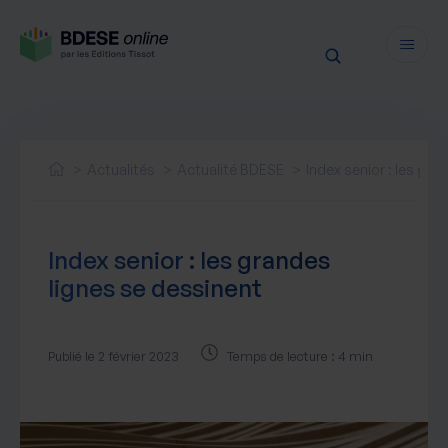
Fonctionnalités
Sécurité
Actualités
Actualité BDESE
Index senior : les gra
Ressources
Actualités juridiques
Tarifs
Index senior : les grandes
Actualités produit
lignes se dessinent
Notre newsletter
Nos webinaires
Nos livres blancs
Publié le 2 février 2023
Temps de lecture : 4 min
Nos accompagnements