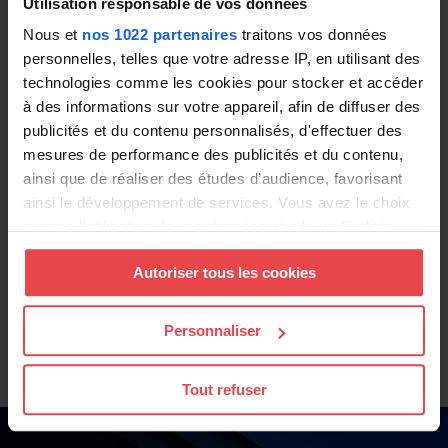
Utilisation responsable de vos données
Nous et
nos 1022 partenaires
traitons vos données
personnelles, telles que votre adresse IP, en utilisant des
technologies comme les cookies pour stocker et accéder
à des informations sur votre appareil, afin de diffuser des
publicités et du contenu personnalisés, d'effectuer des
mesures de performance des publicités et du contenu,
ainsi que de réaliser des études d’audience, favorisant
ainsi le développement de services. Vous avez le choix
quant à l'utilisation de vos données et à leurs finalités.
Vous pouvez modifier ou retirer votre consentement à
Autoriser tous les cookies
tout moment en consultant la Déclaration relative aux
cookies ou en cliquant sur l'icône de confidentialité.
Personnaliser
Si vous le permettez, nous aimerions également :
Collecter des informations sur votre localisation
Tout refuser
géographique qui peuvent être précises à plusieurs
mètres près
Identifier votre appareil en l'analysant activement