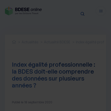
Fonctionnalités
Sécurité
Actualités
Actualité BDESE
Index égalité profess
Ressources
Actualités juridiques
Tarifs
Index égalité professionnelle :
Actualités produit
la BDES doit-elle comprendre
Notre newsletter
des données sur plusieurs
Nos webinaires
années ?
Nos livres blancs
Nos accompagnements
Publié le 18 septembre 2020