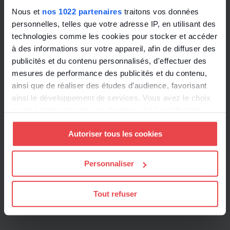
personnel. Ils ne peuvent donc pas non plus
Nous et
nos 1022 partenaires
traitons vos données
divulguer d’informations confidentielles, sous
personnelles, telles que votre adresse IP, en utilisant des
technologies comme les cookies pour stocker et accéder
peine de se voir civilement sanctionnés.
à des informations sur votre appareil, afin de diffuser des
publicités et du contenu personnalisés, d'effectuer des
Dans les années à venir, un nouveau contentieux
mesures de performance des publicités et du contenu,
pourrait naître.
ainsi que de réaliser des études d’audience, favorisant
ainsi le développement de services. Vous avez le choix
quant à l'utilisation de vos données et à leurs finalités.
Toute l'actualité
Vous pouvez modifier ou retirer votre consentement à
Autoriser tous les cookies
tout moment en consultant la Déclaration relative aux
cookies ou en cliquant sur l'icône de confidentialité.
Personnaliser
Si vous le permettez, nous aimerions également :
Collecter des informations sur votre localisation
Tout refuser
géographique qui peuvent être précises à plusieurs
mètres près
Identifier votre appareil en l'analysant activement