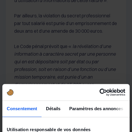
d’utilisation d’informations de cette nature
».
Par ailleurs, la violation du secret professionnel
par tout salarié est punie d’un emprisonnement de
deux ans et d’une amende de 30 000 euros.
Le Code pénal prévoit que «
la révélation d’une
information à caractère secret par une personne
qui en est dépositaire soit par état ou par
profession, soit en raison d’une fonction ou d’une
mission temporaire, est punie d’un an
d’emprisonnement et de 15.000 euros
d’amende
». Cela concerne en particulier les
experts-comptables.
Consentement
Détails
Paramètres des annonces
Notez-le
: Les différents experts assistant le CE
ou le CHSCT sont tenus aux mêmes obligations de
Utilisation responsable de vos données
secret et discrétion que les représentants du