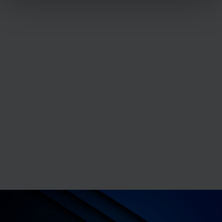
pour en relever les caractéristiques spécifiques
(empreintes digitales).
Pour en savoir plus sur le traitement de vos données
personnelles et définir vos préférences, reportez-vous à
la
section « Détails »
. Vous pouvez modifier ou retirer
votre consentement à tout moment à partir de la
déclaration sur les cookies.
Les cookies nous permettent de personnaliser le contenu
et les annonces, d'offrir des fonctionnalités relatives aux
médias sociaux et d'analyser notre trafic sur les sites
des Editions Tissot et de BDESE online. Retrouvez notre
politique de protection des données personnelles en
cliquant ici
.