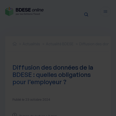
Fonctionnalités
Sécurité
Actualités
Actualité BDESE
Diffusion des données
Ressources
Actualités juridiques
Tarifs
Diffusion des données de la
Actualités produit
BDESE : quelles obligations
Notre newsletter
pour l’employeur ?
Nos webinaires
Nos livres blancs
Nos accompagnements
Publié le 23 octobre 2024