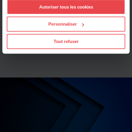
Vous pouvez modifier ou retirer votre consentement à
Autoriser tous les cookies
tout moment en consultant la Déclaration relative aux
cookies ou en cliquant sur l'icône de confidentialité.
Personnaliser
Si vous le permettez, nous aimerions également :
Collecter des informations sur votre localisation
Tout refuser
géographique qui peuvent être précises à plusieurs
mètres près
Identifier votre appareil en l'analysant activement
pour en relever les caractéristiques spécifiques
(empreintes digitales).
Pour en savoir plus sur le traitement de vos données
personnelles et définir vos préférences, reportez-vous à
la
section « Détails »
. Vous pouvez modifier ou retirer
votre consentement à tout moment à partir de la
déclaration sur les cookies.
Les cookies nous permettent de personnaliser le contenu
et les annonces, d'offrir des fonctionnalités relatives aux