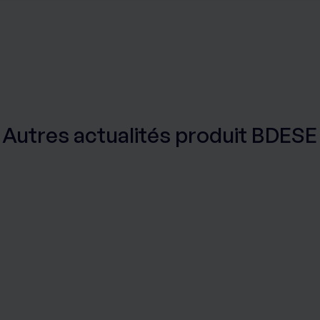
rafic sur les sites des Editions Tissot et de BDESE online. Retro
onnelles en
cliquant ici
.
Autres actualités produit BDESE