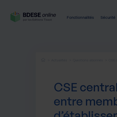
Fonctionnalités
Sécurité
Actualités
Questions abonnés
CSE c
CSE central 
entre memb
d’établisse