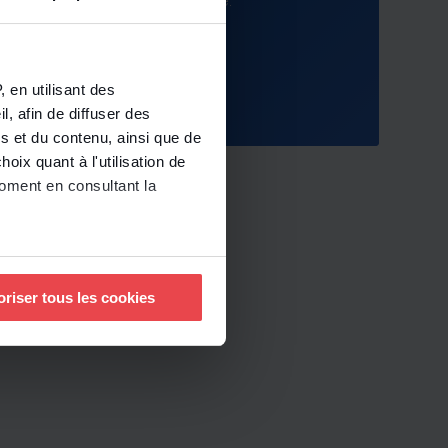
s ! Pas de carte de crédit nécessaire.
tuitement
 en utilisant des
, afin de diffuser des
s et du contenu, ainsi que de
oix quant à l'utilisation de
moment en consultant la
à plusieurs mètres près
oriser tous les cookies
pécifiques (empreintes
, reportez-vous à la
section «
claration sur les cookies.
nnalités relatives aux médias