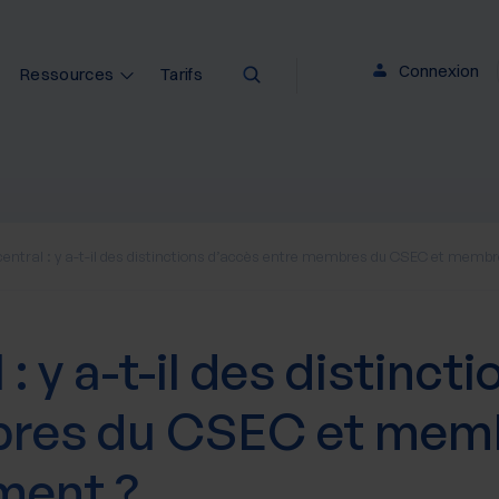
Connexion
Ressources
Tarifs
entral : y a-t-il des distinctions d’accès entre membres du CSEC et memb
: y a-t-il des distinct
res du CSEC et mem
ment ?