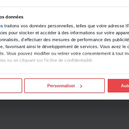
durant 30 jour
vos données
Essayer gra
es
traitons vos données personnelles, telles que votre adresse IP,
es pour stocker et accéder à des informations sur votre appareil
sonnalisés, d'effectuer des mesures de performance des publicité
e, favorisant ainsi le développement de services. Vous avez le ch
ités. Vous pouvez modifier ou retirer votre consentement à tout 
es ou en cliquant sur l'icône de confidentialité.
imerions également :
ns sur votre localisation géographique qui peuvent être précises 
Personnaliser
Aut
 en l'analysant activement pour en relever les caractéristiques s
aitement de vos données personnelles et définir vos préférences
er ou retirer votre consentement à tout moment à partir de la dé
e personnaliser le contenu et les annonces, d'offrir des fonctio