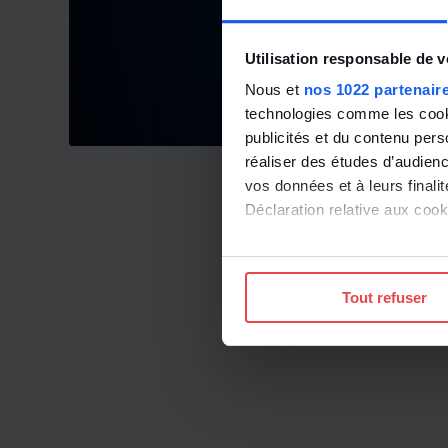
Utilisation responsable de 
Nous et
nos 1022 partenair
technologies comme les cooki
publicités et du contenu per
réaliser des études d’audienc
vos données et à leurs final
Déclaration relative aux cooki
Si vous le permettez, nous a
Collecter des informatio
Tout refuser
Identifier votre appareil
digitales).
Pour en savoir plus sur le tr
Détails »
. Vous pouvez modifi
Les cookies nous permettent d