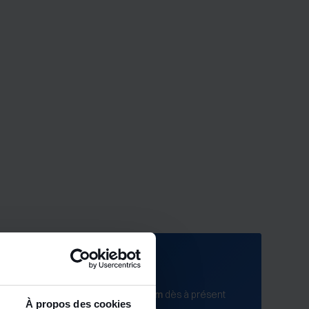
re BDESE dès maintenant
 toutes les
fonctionnalités premium
dès à présent
À propos des cookies