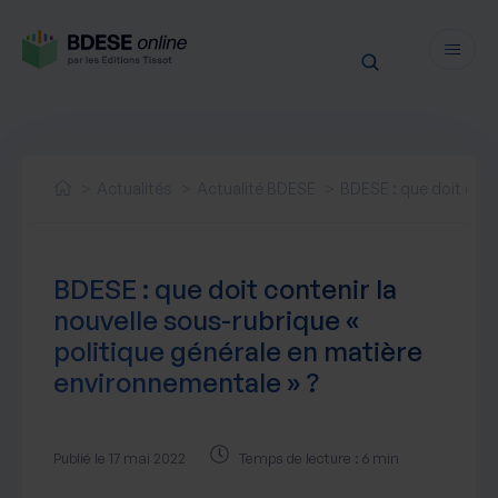
Fonctionnalités
Sécurité
Actualités
Actualité BDESE
BDESE : que doit cont
Ressources
Actualités juridiques
Tarifs
BDESE : que doit contenir la
Actualités produit
nouvelle sous-rubrique «
Notre newsletter
politique générale en matière
Nos webinaires
environnementale » ?
Nos livres blancs
Nos accompagnements
Publié le 17 mai 2022
Temps de lecture : 6 min