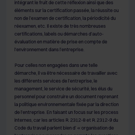
intégrant le fruit de cette réflexion ainsi que des
déclaration sur les cookies.
éléments sur la certification passée, la réussite ou
non de l’examen de certification, la périodicité du
Les cookies nous permettent de personnaliser le contenu
réexamen, etc. Il existe de très nombreuses
et les annonces, d'offrir des fonctionnalités relatives aux
médias sociaux et d'analyser notre trafic sur les sites
certifications, labels ou démarches d’auto-
des Editions Tissot et de BDESE online. Retrouvez notre
évaluation en matière de prise en compte de
politique de protection des données personnelles en
l’environnement dans l’entreprise.
cliquant ici
.
Pour celles non engagées dans une telle
démarche, il va être nécessaire de travailler avec
les différents services de l’entreprise, le
management, le service de sécurité, les élus du
personnel pour construire un document reprenant
la politique environnementale fixée par la direction
de l’entreprise. En faisant un focus sur les process
internes, car les articles R. 2312-8 et R. 2312-9 du
Code du travail parlent bien d’ « organisation de