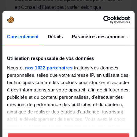
en Conseil d’Etat et peut varier selon que
l’entreprise compte plus ou moins de 300 salariés.
Il faudra donc suivre les décrets à venir pour voir si
les sous-rubriques sont modifiées…
Consentement
Détails
Paramètres des annonces
Toute l'actualité
Utilisation responsable de vos données
Nous et
nos 1022 partenaires
traitons vos données
personnelles, telles que votre adresse IP, en utilisant des
technologies comme les cookies pour stocker et accéder
à des informations sur votre appareil, afin de diffuser des
publicités et du contenu personnalisés, d'effectuer des
mesures de performance des publicités et du contenu,
ainsi que de réaliser des études d’audience, favorisant
ainsi le développement de services. Vous avez le choix
quant à l'utilisation de vos données et à leurs finalités.
Vous pouvez modifier ou retirer votre consentement à