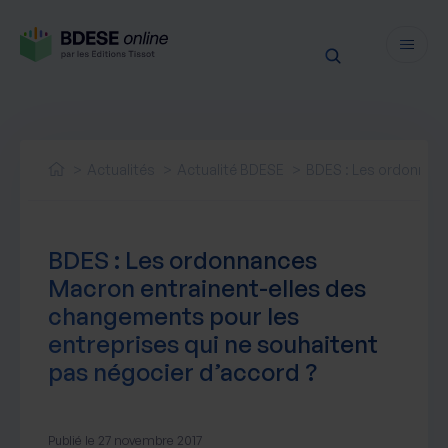
Fonctionnalités
Sécurité
Actualités
Actualité BDESE
BDES : Les ordonnanc
Ressources
Actualités juridiques
Tarifs
BDES : Les ordonnances
Actualités produit
Macron entrainent-elles des
Notre newsletter
changements pour les
Nos webinaires
entreprises qui ne souhaitent
Nos livres blancs
pas négocier d’accord ?
Nos accompagnements
Publié le 27 novembre 2017