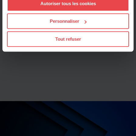
Autoriser tous les cookies
tout moment en consultant la Déclaration relative aux
cookies ou en cliquant sur l'icône de confidentialité.
Personnaliser
Si vous le permettez, nous aimerions également :
Collecter des informations sur votre localisation
Tout refuser
géographique qui peuvent être précises à plusieurs
mètres près
Identifier votre appareil en l'analysant activement
pour en relever les caractéristiques spécifiques
(empreintes digitales).
Pour en savoir plus sur le traitement de vos données
personnelles et définir vos préférences, reportez-vous à
la
section « Détails »
. Vous pouvez modifier ou retirer
votre consentement à tout moment à partir de la
déclaration sur les cookies.
Les cookies nous permettent de personnaliser le contenu
et les annonces, d'offrir des fonctionnalités relatives aux