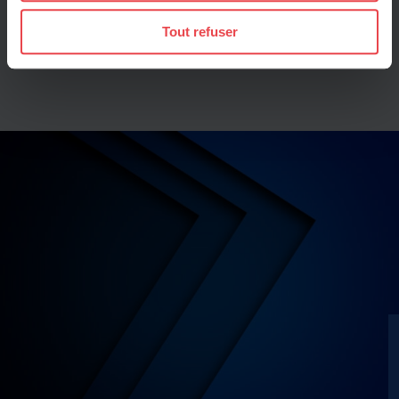
Collecter des informations sur votre localisation
Tout refuser
géographique qui peuvent être précises à plusieurs
mètres près
Identifier votre appareil en l'analysant activement
pour en relever les caractéristiques spécifiques
(empreintes digitales).
Pour en savoir plus sur le traitement de vos données
personnelles et définir vos préférences, reportez-vous à
la
section « Détails »
. Vous pouvez modifier ou retirer
votre consentement à tout moment à partir de la
déclaration sur les cookies.
Les cookies nous permettent de personnaliser le contenu
et les annonces, d'offrir des fonctionnalités relatives aux
médias sociaux et d'analyser notre trafic sur les sites
des Editions Tissot et de BDESE online. Retrouvez notre
politique de protection des données personnelles en
cliquant ici
.