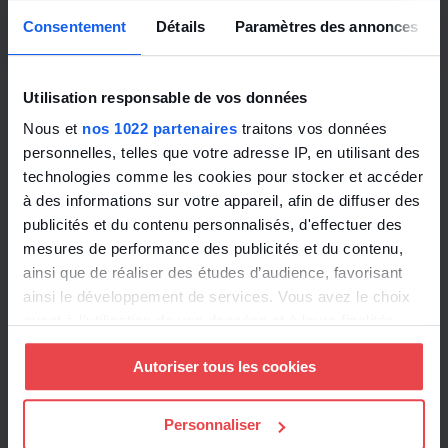
Consentement
Détails
Paramètres des annonces
Utilisation responsable de vos données
Nous et
nos 1022 partenaires
traitons vos données
personnelles, telles que votre adresse IP, en utilisant des
technologies comme les cookies pour stocker et accéder
à des informations sur votre appareil, afin de diffuser des
publicités et du contenu personnalisés, d'effectuer des
mesures de performance des publicités et du contenu,
ainsi que de réaliser des études d’audience, favorisant
ainsi le développement de services. Vous avez le choix
quant à l'utilisation de vos données et à leurs finalités.
Vous pouvez modifier ou retirer votre consentement à
Autoriser tous les cookies
tout moment en consultant la Déclaration relative aux
cookies ou en cliquant sur l'icône de confidentialité.
Personnaliser
Si vous le permettez, nous aimerions également :