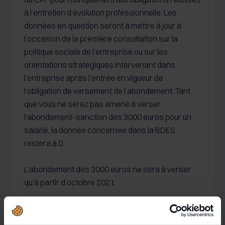
à l’entretien d’évolution professionnelle. Les
données en question seront à mettre à jour à
l’occasion de la première consultation sur la
politique sociale de l’entreprise ou sur les
orientations stratégiques intervenant dans
l’entreprise après l’entrée en vigueur de
l’obligation de versement de l’abondement. Tant
que vous ne serez pas amené à verser
l’abondement-sanction des 3000 euros pour un
salarié, la donnée concernée dans la BDES
restera à 0.
L’abondement des 3000 euros ne sera à verser
qu’à partir d’octobre 2021.
Toute l'actualité