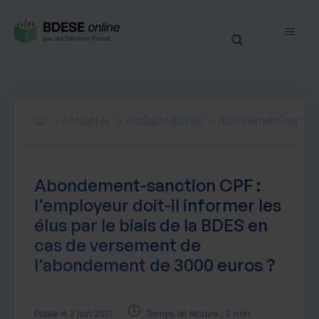
Fonctionnalités
Sécurité
Actualités
Actualité BDESE
Abondement-sanction C
Ressources
Actualités juridiques
Tarifs
Abondement-sanction CPF :
Actualités produit
l’employeur doit-il informer les
Notre newsletter
élus par le biais de la BDES en
Nos webinaires
cas de versement de
Nos livres blancs
l’abondement de 3000 euros ?
Nos accompagnements
Publié le 2 juin 2021
Temps de lecture : 2 min